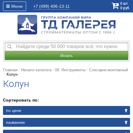
0
шт.
Меню
+7 (499)
406-13-11
0
руб.
Искать
Главная
Начало каталога
09. Инструменты
Слесарно-монтажный
Колун
Колун
Сортировать по:
по цене
названию