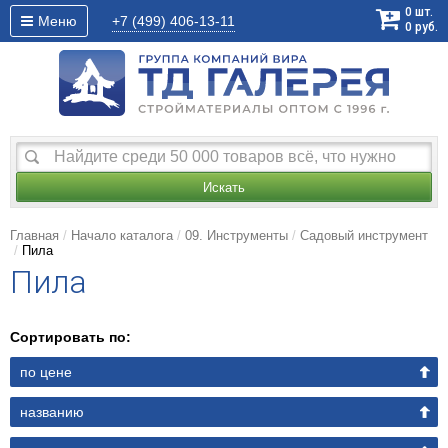
0
шт.
Меню
+7 (499)
406-13-11
0
руб.
Искать
Главная
Начало каталога
09. Инструменты
Садовый инструмент
Пила
Пила
Сортировать по:
по цене
названию