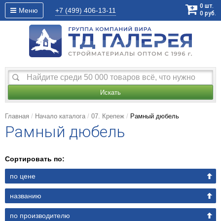
0
шт.
Меню
+7 (499)
406-13-11
0
руб.
Искать
Главная
Начало каталога
07. Крепеж
Рамный дюбель
Рамный дюбель
Сортировать по:
по цене
названию
по производителю