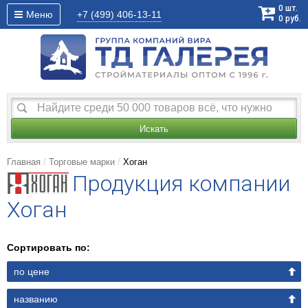
0
шт.
Меню
+7 (499)
406-13-11
0
руб.
Искать
Главная
Торговые марки
Хоган
Продукция компании
Хоган
Сортировать по:
по цене
названию