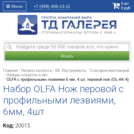
0
шт.
Меню
+7 (499)
406-13-11
0
руб.
Искать
Главная
Начало каталога
09. Инструменты
Слесарно-монтажный
Наборы отверток и бит
OLFA с профильными лезвиями 6 мм, 4 шт, перовой нож (OL-AK-4)
Набор OLFA Нож перовой с
профильными лезвиями,
6мм, 4шт
Код:
20015