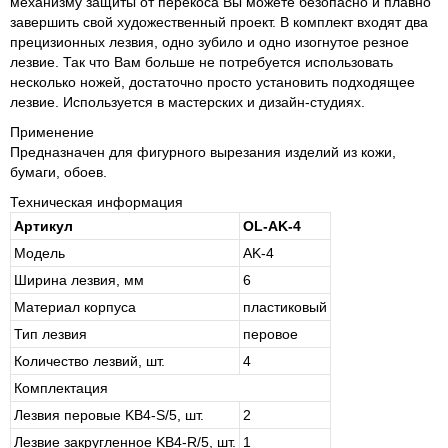
механизму защиты от перекоса Вы можете безопасно и плавно
завершить свой художественный проект. В комплект входят два
прецизионных лезвия, одно зубило и одно изогнутое резное
лезвие. Так что Вам больше не потребуется использовать
несколько ножей, достаточно просто установить подходящее
лезвие. Используется в мастерских и дизайн-студиях.
Применение
Предназначен для фигурного вырезания изделий из кожи,
бумаги, обоев.
Техническая информация
Артикул
OL-AK-4
Модель
AK-4
Ширина лезвия, мм
6
Материал корпуса
пла­сти­ко­вый
Тип лезвия
пе­ро­вое
Количество лезвий, шт.
4
Комплектация
Лезвия перовые KB4-S/5, шт.
2
Лезвие закругленное KB4-R/5, шт.
1