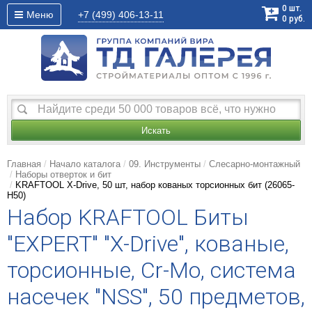
0
шт.
Меню
+7 (499)
406-13-11
0
руб.
Искать
Главная
Начало каталога
09. Инструменты
Слесарно-монтажный
Наборы отверток и бит
KRAFTOOL X-Drive, 50 шт, набор кованых торсионных бит (26065-
H50)
Набор KRAFTOOL Биты
"ЕХPERT" "X-Drive", кованые,
торсионные, Cr-Mo, система
насечек "NSS", 50 предметов,