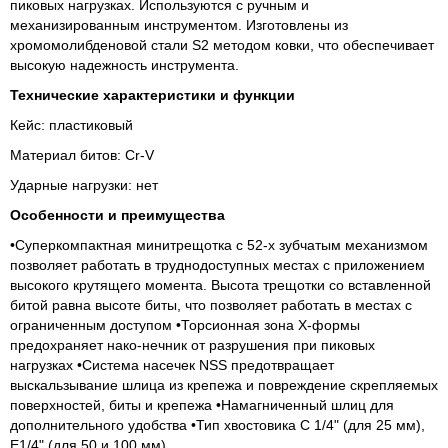
пиковых нагрузках. Используются с ручным и
механизированным инструментом. Изготовлены из
хромомолибденовой стали S2 методом ковки, что обеспечивает
высокую надежность инструмента.
Технические характеристики и функции
Кейс: пластиковый
Материал битов: Cr-V
Ударные нагрузки: нет
Особенности и преимущества
•Суперкомпактная минитрещотка с 52-х зубчатым механизмом
позволяет работать в труднодоступных местах с приложением
высокого крутящего момента. Высота трещотки со вставленной
битой равна высоте биты, что позволяет работать в местах с
ограниченным доступом •Торсионная зона Х-формы
предохраняет нако-нечник от разрушения при пиковых
нагрузках •Система насечек NSS предотвращает
выскальзывание шлица из крепежа и повреждение скрепляемых
поверхностей, биты и крепежа •Намагниченный шлиц для
дополнительного удобства •Тип хвостовика С 1/4" (для 25 мм),
Е1/4" (для 50 и 100 мм)