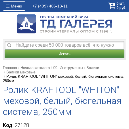
0
шт.
Меню
+7 (499)
406-13-11
0
руб.
Искать
Главная
Начало каталога
09. Инструменты
Валики
Валики меховые
Ролик KRAFTOOL ″WHITON″ меховой, белый, бюгельная система,
250мм
Ролик KRAFTOOL "WHITON"
меховой, белый, бюгельная
система, 250мм
Код:
27128