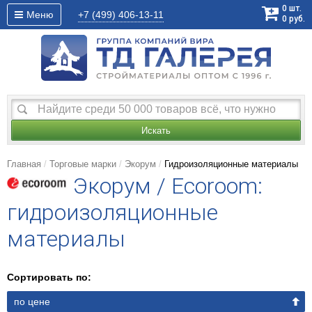
0
шт.
Меню
+7 (499)
406-13-11
0
руб.
Искать
Главная
Торговые марки
Экорум
Гидроизоляционные материалы
Экорум / Ecoroom:
гидроизоляционные
материалы
Сортировать по:
по цене