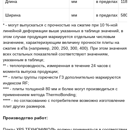
Длина
мм
в пределах
1180,
Ширина
мм
в пределах
580, 
* - могут выпускаться с прочностью на сжатие при 10 %-ной
линейной деформации выше указанных в таблице значений, в
этом случае продукция маркируется отдельным числовым
значением, характеризующим величину прочности плиты на
сжатие в кПа (например, 200, 250, 300, 400). При этом значения
всех остальных показателей соответствуют значениям,
указанным в таблице;
** - теплопроводность, измеренная в течение 24 часов с
момента выпуска продукции;
*** - плиты группы горючести Г3 дополнительно маркируются
индексом RF;
**** - плиты толщиной 80 мм и более могут производиться с
применением метода ThermoBonding;
***** - по согласованию с потребителем возможно изготовление
плит других размеров.
Производство работ:
Плиты XPS ТЕХНОНИКОЛЬ должны применяться в соответствии