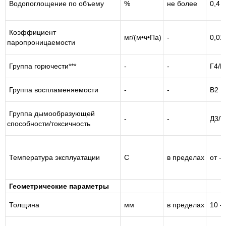
Водопоглощение по объему
%
не более
0,4
Коэффициент
мг/(м•ч•Па)
-
0,01
паропроницаемости
Группа горючести***
-
-
Г4/Г
Группа воспламеняемости
-
-
В2
Группа дымообразующей
-
-
Д3/Т
способности/токсичность
Температура эксплуатации
C
в пределах
от -
Геометрические параметры
Толщина
мм
в пределах
10 – 