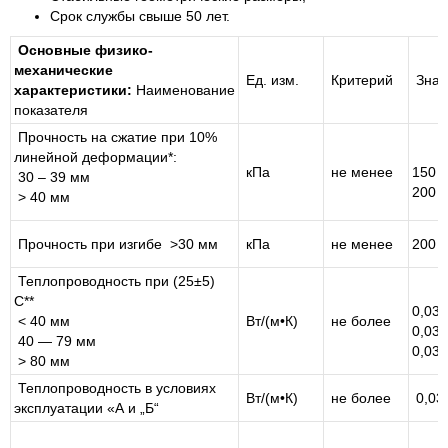
Срок службы свыше 50 лет.
Основные физико-
механические
Ед. изм.
Критерий
Знач
характеристики:
Наименование
показателя
Прочность на сжатие при 10%
линейной деформации*:
кПа
не менее
150
30 – 39 мм
200
> 40 мм
Прочность при изгибе >30 мм
кПа
не менее
200
Теплопроводность при (25±5)
C**
0,030
< 40 мм
Вт/(м•К)
не более
0,032
40 — 79 мм
0,033
> 80 мм
Теплопроводность в условиях
Вт/(м•К)
не более
0,03
эксплуатации «А и „Б“