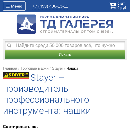
0
шт.
Меню
+7 (499)
406-13-11
0
руб.
Искать
Главная
Торговые марки
Stayer
Чашки
Stayer –
производитель
профессионального
инструмента: чашки
Сортировать по: