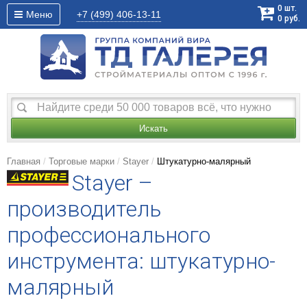
0
шт.
Меню
+7 (499)
406-13-11
0
руб.
Искать
Главная
Торговые марки
Stayer
Штукатурно-малярный
Stayer –
производитель
профессионального
инструмента: штукатурно-
малярный