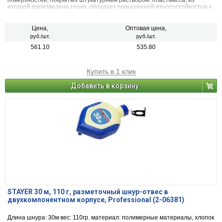
поверхностей, покрытых штукатурным раствором. пластмасса, из
которой произведена терка, обладает повышенной износостойкостью к
истиранию, а поролоновое покрытие обеспечивает равномерное
нанесение и не царапает обрабатываемую поверхность.
Цена,
Оптовая цена,
руб./шт.
руб./шт.
561.10
535.80
Купить в 1 клик
Добавить в корзину
STAYER 30 м, 110 г, разметочный шнур-отвес в
двухкомпонентном корпусе, Professional (2-06381)
Длина шнура: 30м вес: 110гр. материал: полимерные материалы, хлопок