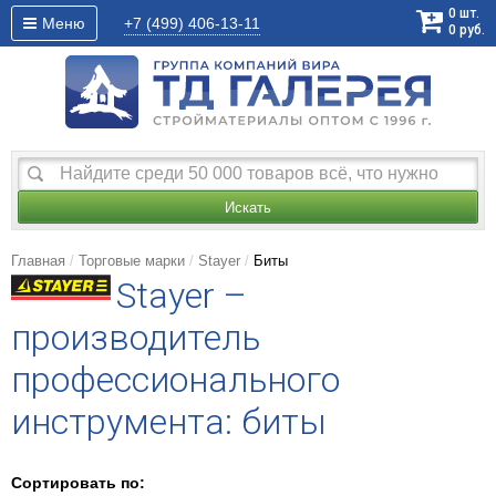
0
шт.
Меню
+7 (499)
406-13-11
0
руб.
Искать
Главная
Торговые марки
Stayer
Биты
Stayer –
производитель
профессионального
инструмента: биты
Сортировать по: