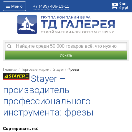
0
шт.
Меню
+7 (499)
406-13-11
0
руб.
Искать
Главная
Торговые марки
Stayer
Фрезы
Stayer –
производитель
профессионального
инструмента: фрезы
Сортировать по: