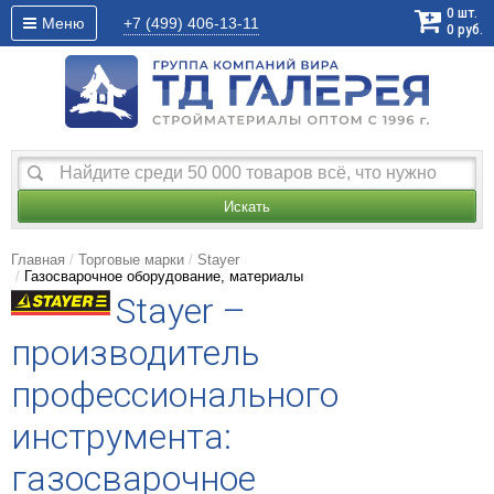
0
шт.
Меню
+7 (499)
406-13-11
0
руб.
Искать
Главная
Торговые марки
Stayer
Газосварочное оборудование, материалы
Stayer –
производитель
профессионального
инструмента:
газосварочное