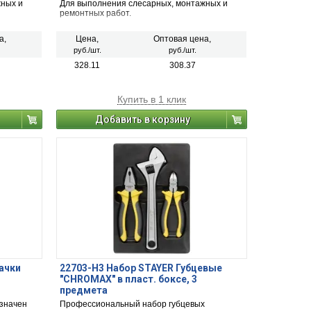
жных и
Для выполнения слесарных, монтажных и
ремонтных работ.
а,
Цена,
Оптовая цена,
руб./шт.
руб./шт.
328.11
308.37
Купить в 1 клик
Добавить в корзину
ачки
22703-H3 Набор STAYER Губцевые
"CHROMAX" в пласт. боксе, 3
предмета
азначен
Профессиональный набор губцевых