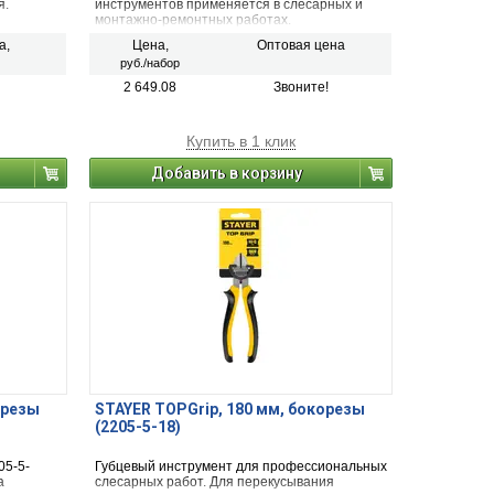
я.
инструментов применяется в слесарных и
монтажно-ремонтных работах.
ение
а,
Цена,
Оптовая цена
мелких
руб./набор
ки
ных и
2 649.08
Звоните!
Купить в 1 клик
Добавить в корзину
орезы
STAYER TOPGrip, 180 мм, бокорезы
(2205-5-18)
05-5-
Губцевый инструмент для профессиональных
а
слесарных работ. Для перекусывания