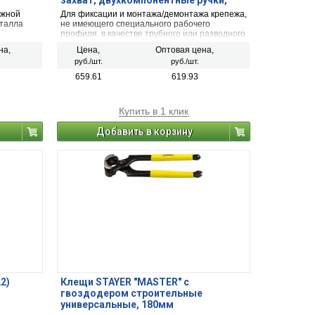
захват, двухкомпонентные ручки,
270мм, STAYER
ежной
Для фиксации и монтажа/демонтажа крепежа,
еталла
не имеющего специального рабочего
профиля, в качестве трубного или разводного
ключа.
на,
Цена,
Оптовая цена,
руб./шт.
руб./шт.
659.61
619.93
Купить в 1 клик
Добавить в корзину
2)
Клещи STAYER "MASTER" с
гвоздодером строительные
универсальные, 180мм