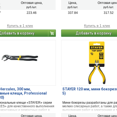
нную работу. Для выполнения
условиях. Для перекусывания прово
,
Оптовая цена,
Цена,
Оптовая цен
х, монтажных и ремонтных работ.
стали, меди, алюминия
.
руб./шт.
руб./шт.
руб./шт.
7
223.46
337.84
317.52
Купить в 1 клик
Купить в 1 клик
Добавить в корзину
Добавить в корзину
Hercules, 300 мм,
STAYER 120 мм, мини бокорез
вные клещи, Professional
5)
30)
ональные клещи «STAYER» серии
Мини бокорезы разработаны для р
S» для качественного выполнения
мелких слесарных работ, а также дл
-монтажных и ремонтных работ в
выполнения работ в электронике и 
ожных условиях.
механике.
,
Оптовая цена,
Цена,
Оптовая цен