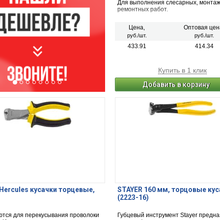
Для выполнения слесарных, монта
ремонтных работ.
Цена,
Оптовая цен
руб./шт.
руб./шт.
433.91
414.34
Купить в 1 клик
Добавить в корзину
Hercules кусачки торцевые,
STAYER 160 мм, торцовые кус
(2223-16)
тся для перекусывания проволоки
Губцевый инструмент Stayer предн