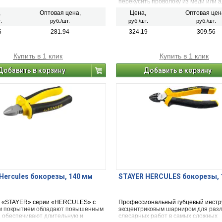
перекусить проволоку из меди или 
,
Оптовая цена,
Цена,
Оптовая цен
.
руб./шт.
руб./шт.
руб./шт.
6
281.94
324.19
309.56
Купить в 1 клик
Купить в 1 клик
Добавить в корзину
Добавить в корзину
Hercules бокорезы, 140 мм
STAYER HERCULES бокорезы, 
 «STAYER» серии «HERCULES» с
Профессиональный губцевый инстр
 покрытием обладают повышенным
эксцентриковым шарниром для раз
, обеспечивают длительную и
слесарных работ в самых сложных