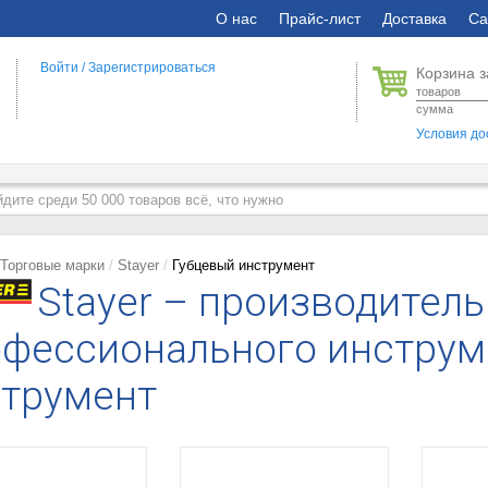
О нас
Прайс-лист
Доставка
Са
Войти
/
Зарегистрироваться
Корзина з
товаров
сумма
Условия до
Торговые марки
Stayer
Губцевый инструмент
Stayer – производитель
фессионального инструм
струмент