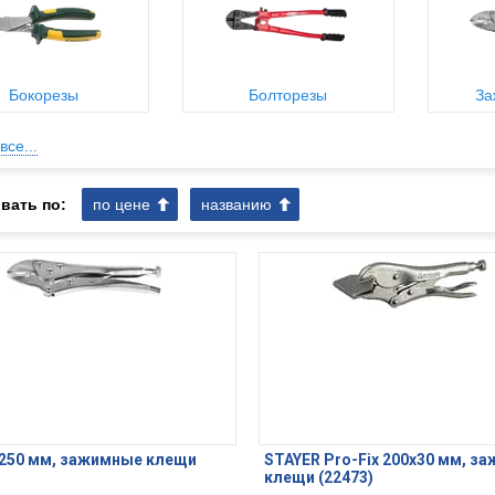
Бокорезы
Болторезы
За
все...
вать по:
по цене
названию
 250 мм, зажимные клещи
STAYER Pro-Fix 200х30 мм, з
клещи (22473)