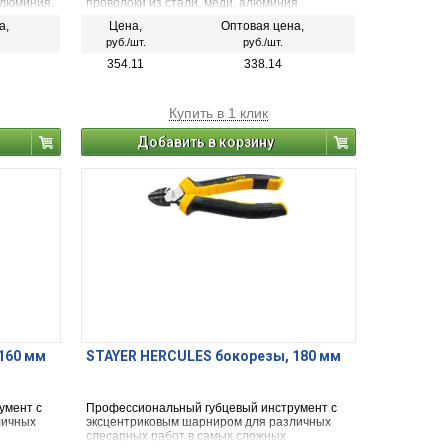
алюминия.
проволоки из стали, меди, алюминия
а,
Цена,
Оптовая цена,
руб./шт.
руб./шт.
354.11
338.14
Купить в 1 клик
Добавить в корзину
160 мм
STAYER HERCULES бокорезы, 180 мм
умент с
Профессиональный губцевый инструмент с
личных
эксцентриковым шарниром для различных
слесарных работ в самых сложных