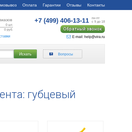
мовывоз
Оплата
Гарантии
Отзывы
Контакты
пн-пт
+7 (499)
406-13-11
аказов
с 9 до 18
0
шт.
Обратный звонок
0
руб.
ставки
E-mail: help@vira.ru
Искать
Вопросы
ента: губцевый