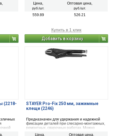
локи из
условиях. Для перекусывания проволоки из
а,
Цена,
Оптовая цена,
стали, меди, алюминия
руб./шт.
руб./шт.
559.89
526.21
Купить в 1 клик
Добавить в корзину
ы (2218-
STAYER Pro-Fix 250 мм, зажимные
клещи (2246)
азличных
Предназначен для удержания и надежной
я
фиксации деталей при слесарно-монтажных,
точной
ремонтных, сварочных работах. Можно
использовать в качестве трубного или
а,
Цена,
Оптовая цена,