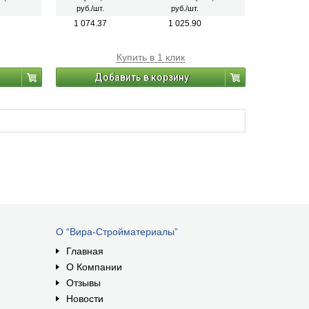
разводного ключа.
руб./шт.
руб./шт.
1 074.37
1 025.90
Купить в 1 клик
Добавить в корзину
О “Вира-Стройматериалы”
Главная
О Компании
Отзывы
Новости