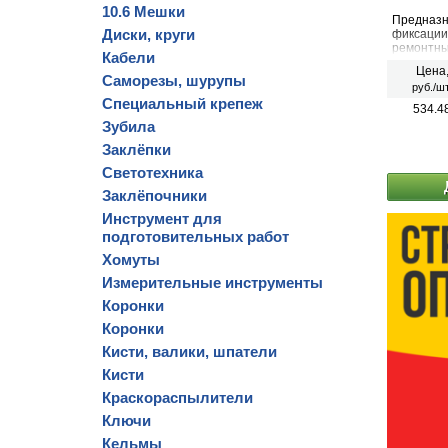
10.6 Мешки
Предназн
Диски, круги
фиксации
ремонтны
Кабели
использов
Цена
разводног
Саморезы, шурупы
руб./шт
Специальный крепеж
534.4
Зубила
Заклёпки
Светотехника
Заклёпочники
Инструмент для
подготовительных работ
Хомуты
Измерительные инструменты
Коронки
Коронки
Кисти, валики, шпатели
Кисти
Краскораспылители
Ключи
Кельмы