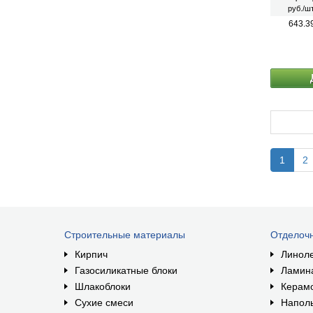
руб./шт
643.3
1
2
Строительные материалы
Отделоч
Кирпич
Линол
Газосиликатные блоки
Ламин
Шлакоблоки
Керам
Сухие смеси
Наполь