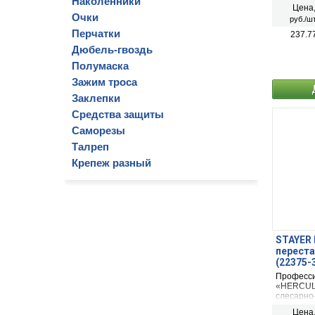
Наколенники
качестве
Цена
слесарны
Очки
руб./шт
Перчатки
237.7
Дюбель-гвоздь
Полумаска
Зажим троса
Заклепки
Средства защиты
Саморезы
Талреп
Крепеж разный
STAYER 
переста
(22375-
Професси
«HERCULE
слесарно
самых сл
Цена