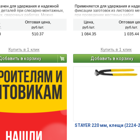
ачен для удержания и надежной
Применяется для удержания и над
 деталей при слесарно-монтажных,
фиксации заготовок из листового м
х, сварочных работах. Можно
при проведении жестяных работ.
ать в качестве трубного или
,
Оптовая цена,
Цена,
Оптовая це
о ключа.
.
руб./шт.
руб./шт.
руб./шт.
8
510.37
1 084.35
1 035.44
Купить в 1 клик
Купить в 1 клик
Добавить в корзину
Добавить в корзину
STAYER 220 мм, клещи (2224-2