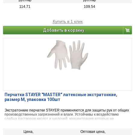
руб./пар
руб./пар
114.71
109.54
Купить в 1 клик
Добавить в корзину
Перчатки STAYER "MASTER" латексные экстратонкие,
размер M, упаковка 100шт
Экстратонкие перчатки STAYER применяются для защиты рук от общих
производственных загрязнений и влаги. Устойчивы к воздействию
слабых растворов кислот и щелочей, концентрация которых не
превышает 20% (по серной кислоте и по гидроокиси натрия).
Цена,
Оптовая цена,