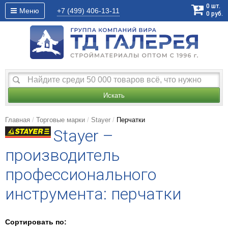
0
шт.
Меню
+7 (499)
406-13-11
0
руб.
Искать
Главная
Торговые марки
Stayer
Перчатки
Stayer –
производитель
профессионального
инструмента: перчатки
Сортировать по: