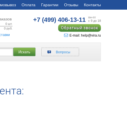
мовывоз
Оплата
Гарантии
Отзывы
Контакты
пн-пт
+7 (499)
406-13-11
аказов
с 9 до 18
0
шт.
Обратный звонок
0
руб.
ставки
E-mail: help@vira.ru
Искать
Вопросы
ента: