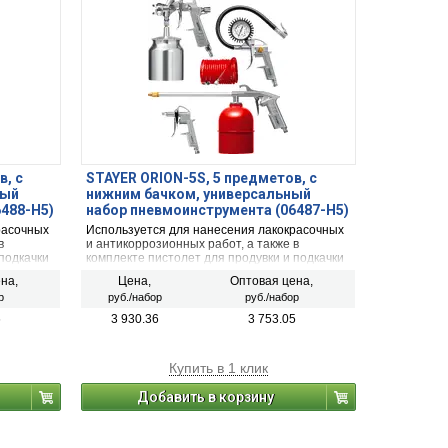
в, с
STAYER ORION-5S, 5 предметов, с
ный
нижним бачком, универсальный
488-H5)
набор пневмоинструмента (06487-H5)
расочных
Используется для нанесения лакокрасочных
в
и антикоррозионных работ, а также в
подкачки
комплекте пистолет для продувки и подкачки
шин
на,
Цена,
Оптовая цена,
р
руб./набор
руб./набор
6
3 930.36
3 753.05
Купить в 1 клик
Добавить в корзину