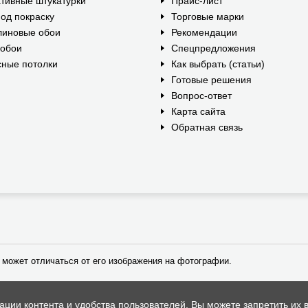
тивные штукатурки
Прайс-лист
од покраску
Торговые марки
линовые обои
Рекомендации
ообои
Спецпредложения
ные потолки
Как выбрать (статьи)
Готовые решения
Вопрос-ответ
Карта сайта
Обратная связь
 может отличаться от его изображения на фотографии.
ии контента и удобства пользователей. Вы можете запретить их в