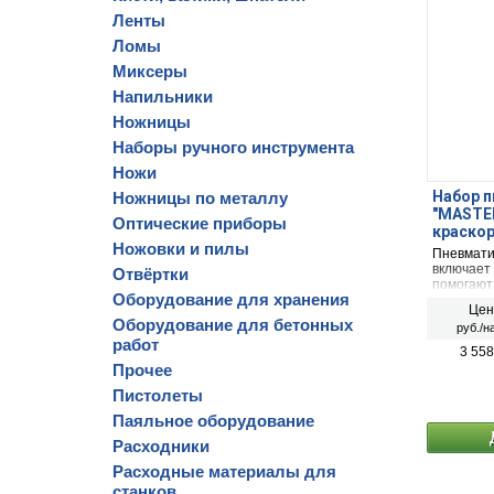
Ленты
Ломы
Миксеры
Напильники
Ножницы
Наборы ручного инструмента
Ножи
Набор п
Ножницы по металлу
″MASTER
Оптические приборы
краско
Ножовки и пилы
бачком,
Пневмати
предм
включает 
Отвёртки
помогают
Оборудование для хранения
защитные
Цен
металлич
Оборудование для бетонных
руб./н
поверхно
работ
3 558
Прочее
Пистолеты
Паяльное оборудование
Расходники
Расходные материалы для
станков