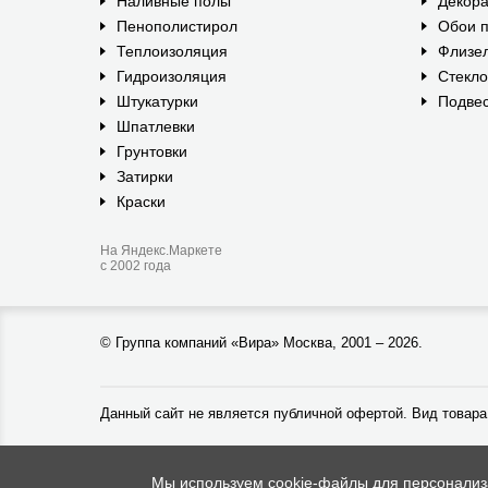
Наливные полы
Декора
Пенополистирол
Обои п
Теплоизоляция
Флизе
Гидроизоляция
Стекл
Штукатурки
Подвес
Шпатлевки
Грунтовки
Затирки
Краски
На Яндекс.Маркете
с 2002 года
©
Группа компаний «Вира»
Москва, 2001 – 2026.
Данный сайт не является публичной офертой. Вид товара
Мы используем cookie-файлы для персонализац