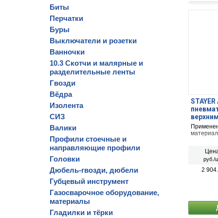
Биты
Перчатки
Буры
Выключатели и розетки
Ванночки
10.3 Скотчи и малярные и
разделительные ленты
Гвозди
Вёдра
STAYER 
Изолента
пневмат
СИЗ
верхним
1.4)
Применен
Валики
материал
Профили стоечные и
направляющие профили
Цена
Головки
руб./ш
Дюбель-гвозди, дюбели
2 904
Губцевый инструмент
Газосварочное оборудование,
материалы
Гладилки и тёрки