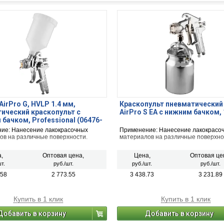
AirPro G, HVLP 1.4 мм,
Краскопульт пневматический
ический краскопульт с
AirPro S EA с нижним бачком,
 бачком, Professional (06476-
ие: Нанесение лакокрасочных
Применение: Нанесение лакокрасо
ов на различные поверхности.
материалов на различные поверхно
,
Оптовая цена,
Цена,
Оптовая це
т.
руб./шт.
руб./шт.
руб./шт.
.58
2 773.55
3 438.73
3 231.89
Купить в 1 клик
Купить в 1 клик
Добавить в корзину
Добавить в корзину