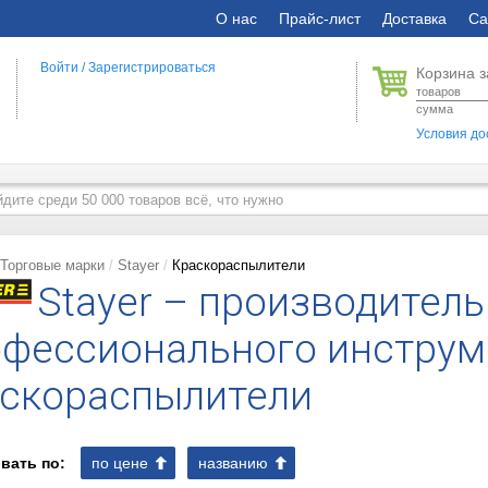
О нас
Прайс-лист
Доставка
Са
Войти
/
Зарегистрироваться
Корзина з
товаров
сумма
Условия до
Торговые марки
Stayer
Краскораспылители
Stayer – производитель
фессионального инструм
аскораспылители
вать по:
по цене
названию