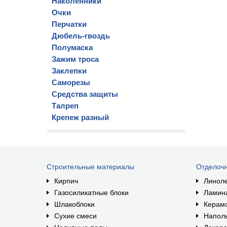
Наколенники
Очки
Перчатки
Дюбель-гвоздь
Полумаска
Зажим троса
Заклепки
Саморезы
Средства защиты
Талреп
Крепеж разный
Строительные материалы
Отделоч
Кирпич
Линол
Газосиликатные блоки
Ламин
Шлакоблоки
Керам
Сухие смеси
Наполь