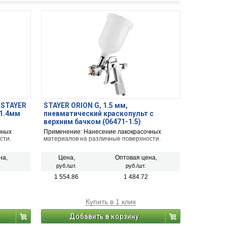
 STAYER
STAYER ORION G, 1.5 мм,
 1.4мм
пневматический краскопульт с
верхним бачком (06471-1.5)
чных
Применение: Нанесение лакокрасочных
сти.
материалов на различные поверхности.
на,
Цена,
Оптовая цена,
руб./шт.
руб./шт.
1 554.86
1 484.72
Купить в 1 клик
Добавить в корзину