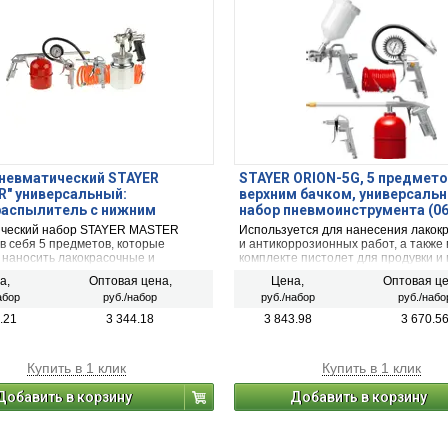
невматический STAYER
STAYER ORION-5G, 5 предмето
″ универсальный:
верхним бачком, универсаль
распылитель с нижним
набор пневмоинструмента (06
 пистолеты, пневмошланг, 5
ческий набор STAYER MASTER
Используется для нанесения лакок
в себя 5 предметов, которые
и антикоррозионных работ, а также 
 наносить лакокрасочные и
комплекте пистолет для продувки и 
 покрытия на пластиковые,
шин
а,
Оптовая цена,
Цена,
Оптовая це
еские, деревянные и другие
абор
руб./набор
руб./набор
руб./набо
сти.
.21
3 344.18
3 843.98
3 670.5
Купить в 1 клик
Купить в 1 клик
Добавить в корзину
Добавить в корзину