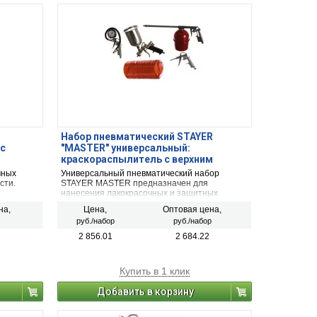
Набор пневматический STAYER
 с
″MASTER″ универсальный:
краскораспылитель с верхним
бачком, пистолеты, пневмошланг, 5
чных
Универсальный пневматический набор
предм
сти.
STAYER MASTER предназначен для
нанесения лакокрасочных и защитных
покрытий на поверхности из пластика,
на,
Цена,
Оптовая цена,
металла, дерева, керамики, для продувки и
руб./набор
руб./набор
очистки поверхностей и отверстий сжатым
воздухом, подкачки автомобильных шин.
2 856.01
2 684.22
Купить в 1 клик
Добавить в корзину