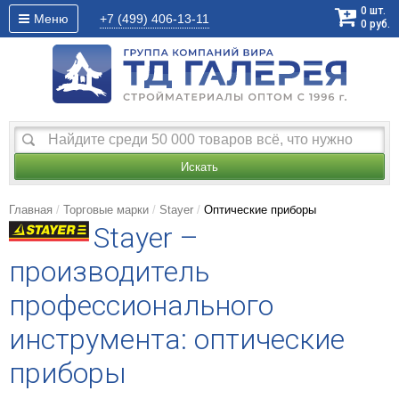
0
шт.
Меню
+7 (499)
406-13-11
0
руб.
Искать
Главная
Торговые марки
Stayer
Оптические приборы
Stayer –
производитель
профессионального
инструмента: оптические
приборы