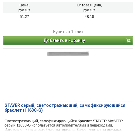
Цена,
Оптовая цена,
руб./шт.
руб./шт.
51.27
48.18
Купить в 1 клик
Добавить в корзину
STAYER серый, светоотражающий, самофиксирующийся
браслет (11630-G)
Светоотражающий, самофиксирующийся браслет STAYER MASTER
серый 11630-G используется автолюбителями и пешеходами.
Изготовлен из влагостойкого материала. Закрепляется на рюкзаке,
детской коляске и поверх одежды.