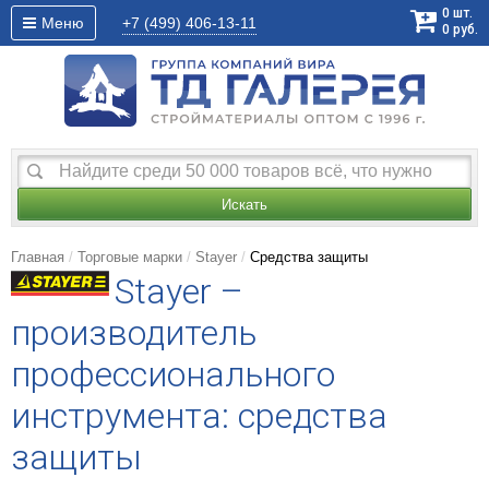
0
шт.
Меню
+7 (499)
406-13-11
0
руб.
Искать
Главная
Торговые марки
Stayer
Средства защиты
Stayer –
производитель
профессионального
инструмента: средства
защиты