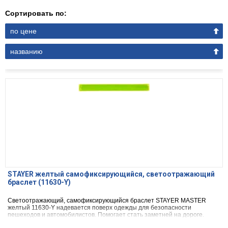
Сортировать по:
по цене
названию
STAYER желтый самофиксирующийся, светоотражающий
браслет (11630-Y)
Светоотражающий, самофиксирующийся браслет STAYER MASTER
желтый 11630-Y надевается поверх одежды для безопасности
пешеходов и автомобилистов. Помогает стать заметней на дороге.
Может крепится на велосипед или детскую коляску.