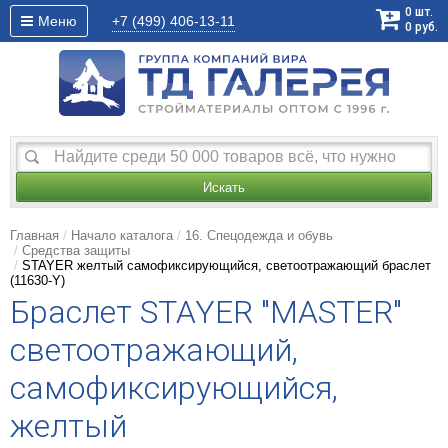
0
шт.
Меню
+7 (499)
406-13-11
0
руб.
Искать
Главная
Начало каталога
16. Спецодежда и обувь
Средства защиты
STAYER желтый самофиксирующийся, светоотражающий браслет
(11630-Y)
Браслет STAYER "MASTER"
светоотражающий,
самофиксирующийся,
желтый