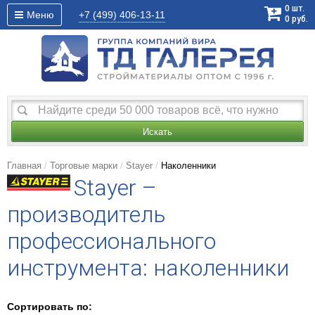
0
шт.
Меню
+7 (499)
406-13-11
0
руб.
Искать
Главная
Торговые марки
Stayer
Наколенники
Stayer –
производитель
профессионального
инструмента: наколенники
Сортировать по: