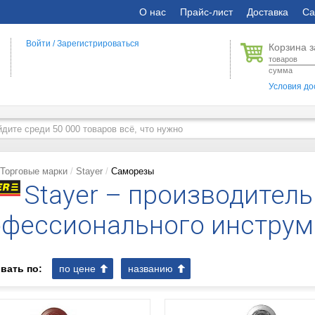
О нас
Прайс-лист
Доставка
Са
Войти
/
Зарегистрироваться
Корзина з
товаров
сумма
Условия до
Торговые марки
Stayer
Саморезы
Stayer – производитель
фессионального инструм
вать по:
по цене
названию