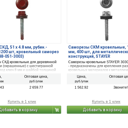
КД, 51 х 4.8 мм, рубин.-
Саморезы СКМ кровельные, 15
 1200 шт, кровельный саморез
мм, 400 шт, для металлическ
48-051-3003)
конструкций, STAYER
 СКД кровельные для деревянной
Саморезы кровельные STAYER 3030
и (окрашенные) с шестигранной
- предназначены для крепления ра
 под ключ 8 мм и шайбой толщиной
кровельных материалов к металлич
наконечник - сверло. Применяются
конструкциям или деревянной обре
,
Оптовая цена,
Цена,
Оптовая ц
ления кровельных материалов.
пак
руб./упак
руб./упак
.43
2 659.77
1 562.92
Звоните!
Купить в 1 клик
Купить в 1 клик
Добавить в корзину
Добавить в корзину