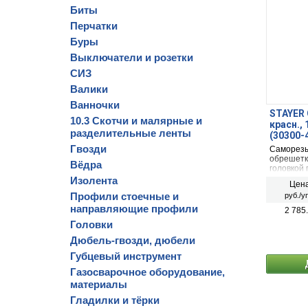
Биты
Перчатки
Буры
Выключатели и розетки
СИЗ
Валики
Ванночки
STAYER С
10.3 Скотчи и малярные и
красн.,
разделительные ленты
(30300-
Гвозди
Саморезы
обрешетк
Вёдра
головкой
2,8 мм., 
Изолента
Цена
для креп
Профили стоечные и
руб./у
направляющие профили
2 785
Головки
Дюбель-гвозди, дюбели
Губцевый инструмент
Газосварочное оборудование,
материалы
Гладилки и тёрки