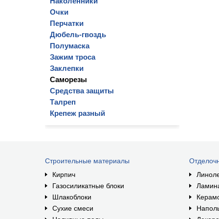
Наколенники
Очки
Перчатки
Дюбель-гвоздь
Полумаска
Зажим троса
Заклепки
Саморезы
Средства защиты
Талреп
Крепеж разный
Строительные материалы
Отделоч
Кирпич
Линол
Газосиликатные блоки
Ламин
Шлакоблоки
Керам
Сухие смеси
Наполь