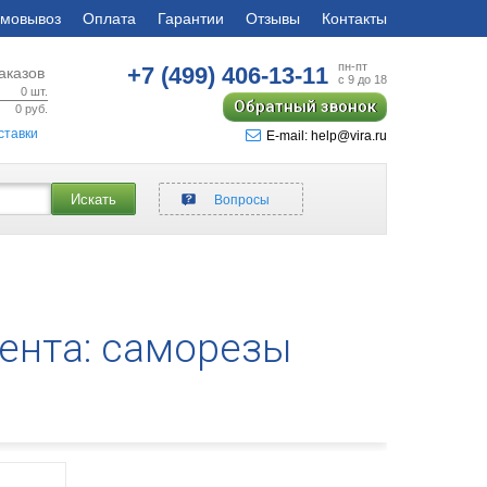
мовывоз
Оплата
Гарантии
Отзывы
Контакты
пн-пт
+7 (499)
406-13-11
аказов
с 9 до 18
0
шт.
Обратный звонок
0
руб.
ставки
E-mail: help@vira.ru
Искать
Вопросы
ента: саморезы