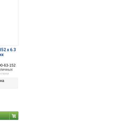
2 х 6.3
их
0-63-152
зличных
еским
шетке
ена