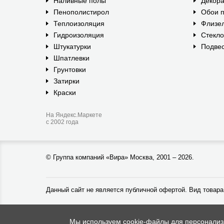
Наливные полы
Декора
Пенополистирол
Обои п
Теплоизоляция
Флизе
Гидроизоляция
Стекл
Штукатурки
Подвес
Шпатлевки
Грунтовки
Затирки
Краски
На Яндекс.Маркете
с 2002 года
©
Группа компаний «Вира»
Москва, 2001 – 2026.
Данный сайт не является публичной офертой. Вид товара
Мы используем cookie-файлы для персонализац