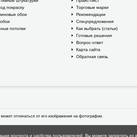
тивные штукатурки
Прайс-лист
од покраску
Торговые марки
линовые обои
Рекомендации
ообои
Спецпредложения
ные потолки
Как выбрать (статьи)
Готовые решения
Вопрос-ответ
Карта сайта
Обратная связь
 может отличаться от его изображения на фотографии.
ии контента и удобства пользователей. Вы можете запретить их в