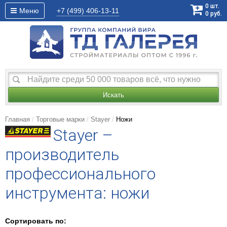
0
шт.
Меню
+7 (499)
406-13-11
0
руб.
Искать
Главная
Торговые марки
Stayer
Ножи
Stayer –
производитель
профессионального
инструмента: ножи
Сортировать по: