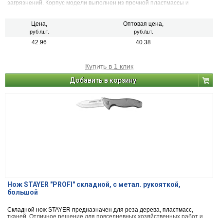
загрязнений. Корпус модели выполнен из прочной пластмассы и
снабжен высококачественным лезвием, обладающим прочностью и
долгим сроком службы. Ширина скребка - 55 мм.
Цена,
Оптовая цена,
руб./шт.
руб./шт.
42.96
40.38
Купить в 1 клик
Добавить в корзину
Нож STAYER "PROFI" складной, с метал. рукояткой,
большой
Складной нож STAYER предназначен для реза дерева, пластмасс,
тканей. Отличное решение для повседневных хозяйственных работ и