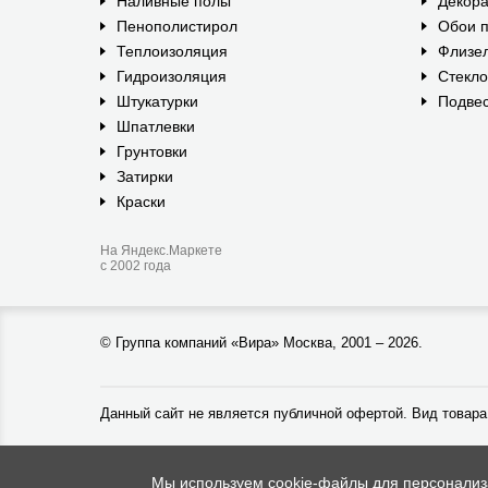
Наливные полы
Декора
Пенополистирол
Обои п
Теплоизоляция
Флизе
Гидроизоляция
Стекл
Штукатурки
Подвес
Шпатлевки
Грунтовки
Затирки
Краски
На Яндекс.Маркете
с 2002 года
©
Группа компаний «Вира»
Москва, 2001 – 2026.
Данный сайт не является публичной офертой. Вид товара
Мы используем cookie-файлы для персонализац