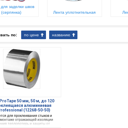
 для заделки швов
(серпянка)
Лента уплотнительная
Ле
вать по:
по цене
названию
ProTape 50 мм, 50 м, до 120
моклеящаяся алюминиевая
Professional (12268-50-50)
тся для проклеивания стыков и
 монтаже отражающей изоляции
ения теплопотерь и защиты от
вения пара.