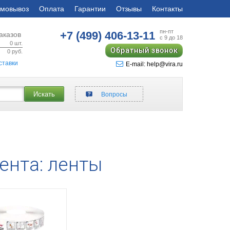
мовывоз
Оплата
Гарантии
Отзывы
Контакты
пн-пт
+7 (499)
406-13-11
аказов
с 9 до 18
0
шт.
Обратный звонок
0
руб.
ставки
E-mail: help@vira.ru
Искать
Вопросы
ента: ленты