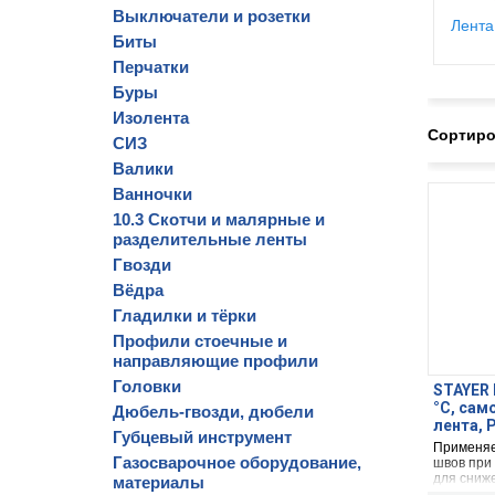
Выключатели и розетки
Лента
Биты
Перчатки
Буры
Изолента
Сортиро
СИЗ
Валики
Ванночки
10.3 Скотчи и малярные и
разделительные ленты
Гвозди
Вёдра
Гладилки и тёрки
Профили стоечные и
направляющие профили
Головки
STAYER 
°С, са
Дюбель-гвозди, дюбели
лента, 
Губцевый инструмент
Применяе
Газосварочное оборудование,
швов при
для сниж
материалы
проникно