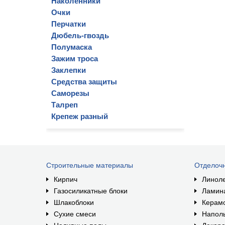
Наколенники
Очки
Перчатки
Дюбель-гвоздь
Полумаска
Зажим троса
Заклепки
Средства защиты
Саморезы
Талреп
Крепеж разный
Строительные материалы
Отделоч
Кирпич
Линол
Газосиликатные блоки
Ламин
Шлакоблоки
Керам
Сухие смеси
Наполь