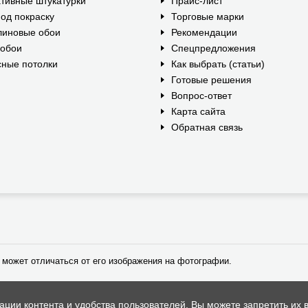
тивные штукатурки
Прайс-лист
од покраску
Торговые марки
линовые обои
Рекомендации
ообои
Спецпредложения
ные потолки
Как выбрать (статьи)
Готовые решения
Вопрос-ответ
Карта сайта
Обратная связь
 может отличаться от его изображения на фотографии.
ии контента и удобства пользователей. Вы можете запретить их в