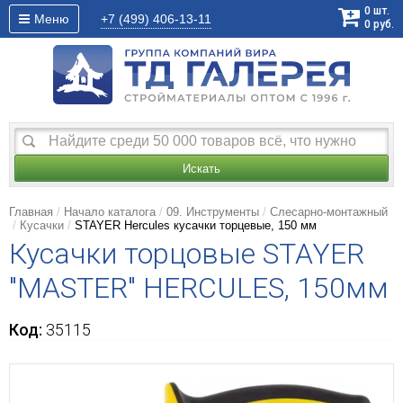
0
шт.
Меню
+7 (499)
406-13-11
0
руб.
Искать
Главная
Начало каталога
09. Инструменты
Слесарно-монтажный
Кусачки
STAYER Hercules кусачки торцевые, 150 мм
Кусачки торцовые STAYER
"MASTER" HERCULES, 150мм
Код:
35115