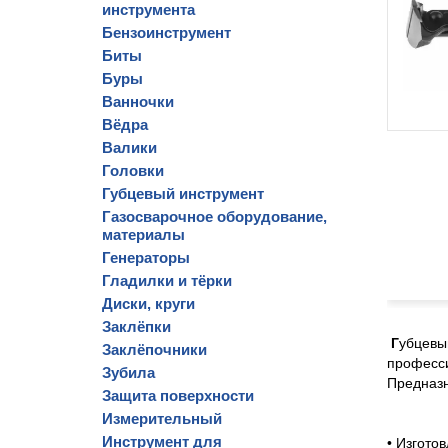
инструмента
Бензоинструмент
Биты
Буры
Ванночки
Вёдра
Валики
Головки
Губцевый инструмент
Газосварочное оборудование,
материалы
Генераторы
Гладилки и тёрки
Диски, круги
Заклёпки
Г
убцевы
Заклёпочники
професси
Зубила
Предназн
Защита поверхности
Измерительный
Инструмент для
• Изгото