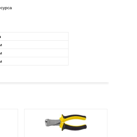
есурса
а
м
м
м