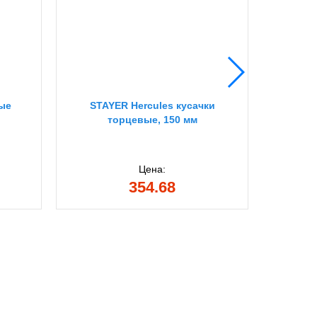
вые
STAYER Hercules кусачки
Кус
торцевые, 150 мм
то
Цена:
354.68