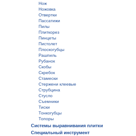
Нож
Ножовка
Отвертки
Пассатижи
Пилы
Плиткорез
Пинцеты
Пистолет
Плоскогубцы
Рашпиль
Рубанок
Скобы
Скребок
Стамески
Стержени клеевые
Струбцина
Стусло
Съемники
Тиски
Тонкогубцы
Топоры
Системы выравнивания плитки
Специальный инструмент