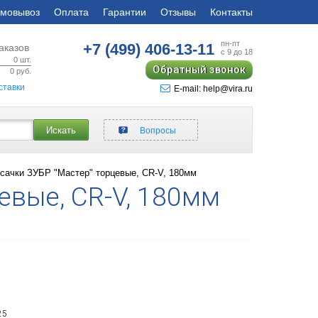
мовывоз
Оплата
Гарантии
Отзывы
Контакты
пн-пт
+7 (499)
406-13-11
аказов
с 9 до 18
0
шт.
Обратный звонок
0
руб.
ставки
E-mail: help@vira.ru
Искать
Вопросы
сачки ЗУБР "Мастер" торцевые, CR-V, 180мм
евые, CR-V, 180мм
25