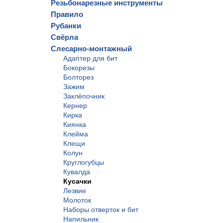
Резьбонарезные инструменты
Правило
Рубанки
Свёрла
Слесарно-монтажный
Адаптер для бит
Бокорезы
Болторез
Зажим
Заклёпочник
Кернер
Кирка
Киянка
Клейма
Клещи
Колун
Круглогубцы
Кувалда
Кусачки
Лезвие
Молоток
Наборы отверток и бит
Напильник