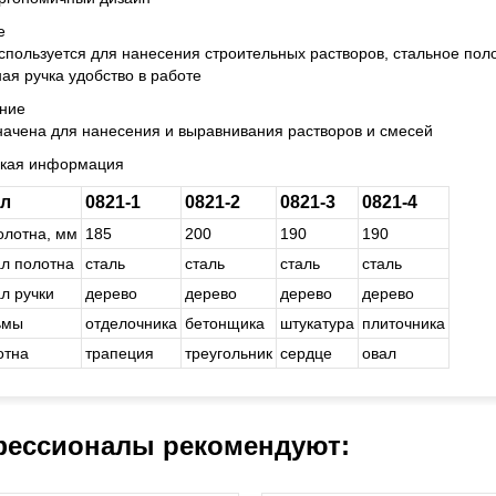
е
спользуется для нанесения строительных растворов, стальное поло
ая ручка удобство в работе
ние
ачена для нанесения и выравнивания растворов и смесей
ская информация
ул
0821-1
0821-2
0821-3
0821-4
олотна, мм
185
200
190
190
л полотна
сталь
сталь
сталь
сталь
л ручки
де­ре­во
де­ре­во
де­ре­во
де­ре­во
ьмы
от­де­лоч­ни­ка
бе­тон­щи­ка
шту­ка­ту­ра
пли­точ­ни­ка
отна
тра­пе­ция
тре­уголь­ник
серд­це
овал
ессионалы рекомендуют: