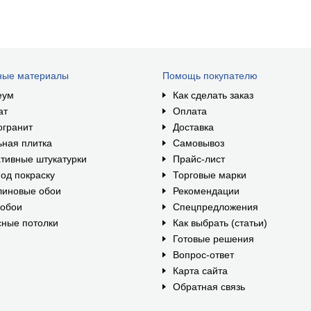
ные материалы
Помощь покупателю
еум
Как сделать заказ
ат
Оплата
огранит
Доставка
ная плитка
Самовывоз
тивные штукатурки
Прайс-лист
од покраску
Торговые марки
линовые обои
Рекомендации
ообои
Спецпредложения
ные потолки
Как выбрать (статьи)
Готовые решения
Вопрос-ответ
Карта сайта
Обратная связь