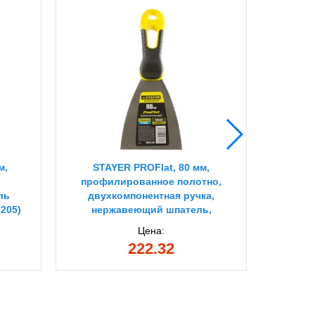
м,
STAYER PROFlat, 80 мм,
Шпател
профилированное полотно,
ль
двухкомпонентная ручка,
205)
нержавеющий шпатель,
Professional (10045-08)
Цена:
222.32