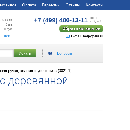
мовывоз
Оплата
Гарантии
Отзывы
Контакты
пн-пт
+7 (499)
406-13-11
аказов
с 9 до 18
0
шт.
Обратный звонок
0
руб.
ставки
E-mail: help@vira.ru
Искать
Вопросы
ая ручка, кельма отделочника (0821-1)
 с деревянной