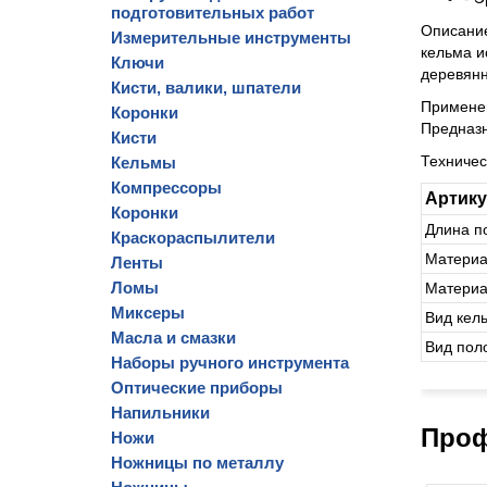
подготовительных работ
Описани
Измерительные инструменты
кельма и
Ключи
деревянн
Кисти, валики, шпатели
Примене
Коронки
Предназн
Кисти
Техниче
Кельмы
Компрессоры
Артик
Коронки
Длина п
Краскораспылители
Материа
Ленты
Ломы
Материа
Миксеры
Вид кел
Масла и смазки
Вид пол
Наборы ручного инструмента
Оптические приборы
Напильники
Проф
Ножи
Ножницы по металлу