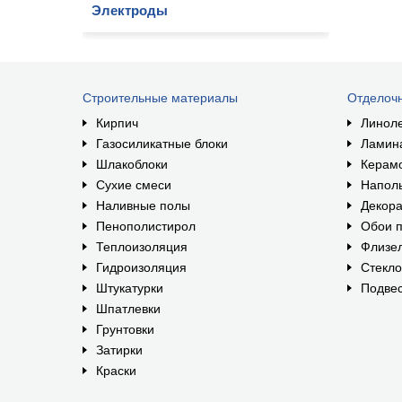
Электроды
Строительные материалы
Отделоч
Кирпич
Линол
Газосиликатные блоки
Ламин
Шлакоблоки
Керам
Сухие смеси
Наполь
Наливные полы
Декора
Пенополистирол
Обои п
Теплоизоляция
Флизе
Гидроизоляция
Стекл
Штукатурки
Подвес
Шпатлевки
Грунтовки
Затирки
Краски