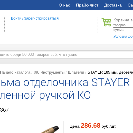
О нас
Прайс-лист
Доставка
Са
Войти
/
Зарегистрироваться
Корзина з
товаров
сумма
Условия до
Начало каталога
09. Инструменты
Шпатели
STAYER 185 мм, деревянн
ьма отделочника STAYER
ленной ручкой КО
367
286.68
Цена
руб./шт.