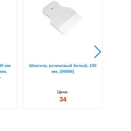
40 мм
Шпатель резиновый белый, 100
STAYER P
 мм,
мм, (06886)
мм,
)
зуб
фасадны
Цена:
34