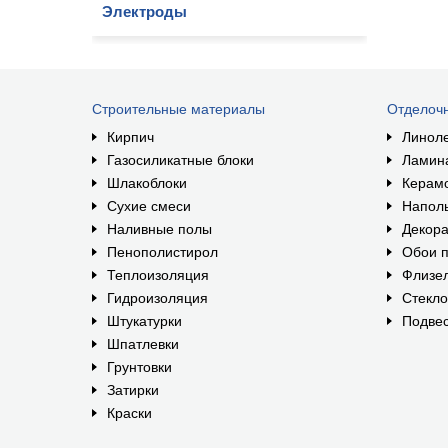
Электроды
Строительные материалы
Отделоч
Кирпич
Линол
Газосиликатные блоки
Ламин
Шлакоблоки
Керам
Сухие смеси
Наполь
Наливные полы
Декора
Пенополистирол
Обои п
Теплоизоляция
Флизе
Гидроизоляция
Стекл
Штукатурки
Подвес
Шпатлевки
Грунтовки
Затирки
Краски