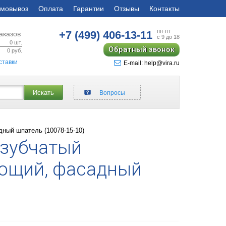
мовывоз
Оплата
Гарантии
Отзывы
Контакты
пн-пт
+7 (499)
406-13-11
аказов
с 9 до 18
0
шт.
Обратный звонок
0
руб.
ставки
E-mail: help@vira.ru
Искать
Вопросы
дный шпатель (10078-15-10)
 зубчатый
еющий, фасадный