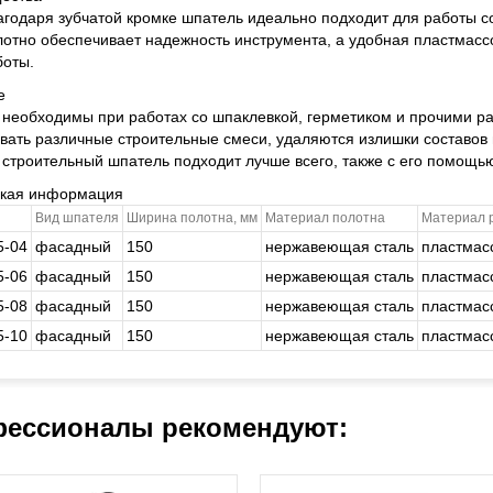
агодаря зубчатой кромке шпатель идеально подходит для работы с
лотно обеспечивает надежность инструмента, а удобная пластмасс
боты.
е
необходимы при работах со шпаклевкой, герметиком и прочими ра
вать различные строительные смеси, удаляются излишки составов
 строительный шпатель подходит лучше всего, также с его помощью
ская информация
Вид шпателя
Ширина полотна, мм
Материал полотна
Материал 
5-04
фасадный
150
нержавеющая сталь
пластмас
5-06
фасадный
150
нержавеющая сталь
пластмас
5-08
фасадный
150
нержавеющая сталь
пластмас
5-10
фасадный
150
нержавеющая сталь
пластмас
ессионалы рекомендуют: