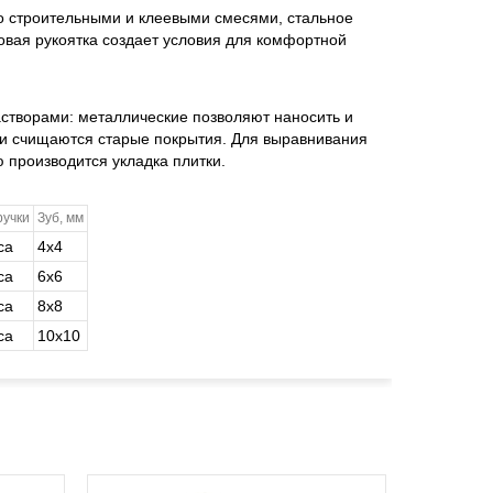
о строительными и клеевыми смесями, стальное
овая рукоятка создает условия для комфортной
створами: металлические позволяют наносить и
 и счищаются старые покрытия. Для выравнивания
 производится укладка плитки.
ручки
Зуб, мм
са
4х4
са
6х6
са
8х8
са
10х10