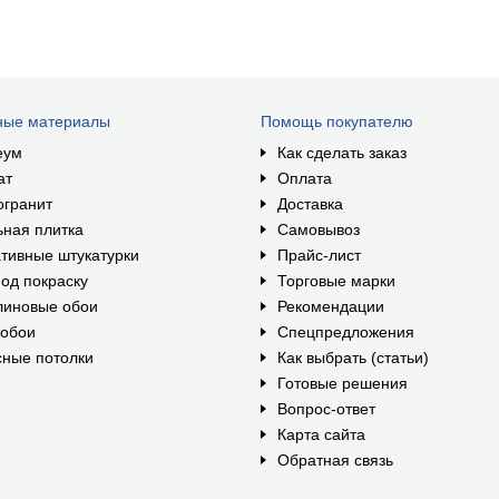
ные материалы
Помощь покупателю
еум
Как сделать заказ
ат
Оплата
огранит
Доставка
ная плитка
Самовывоз
тивные штукатурки
Прайс-лист
од покраску
Торговые марки
линовые обои
Рекомендации
ообои
Спецпредложения
ные потолки
Как выбрать (статьи)
Готовые решения
Вопрос-ответ
Карта сайта
Обратная связь