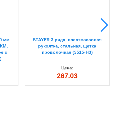
0 мм,
STAYER 3 ряда, пластмассовая
STAYER
ЛКМ,
рукоятка, стальная, щетка
бюгель
е с
проволочная (3515-H3)
валик
)
Цена:
267.03