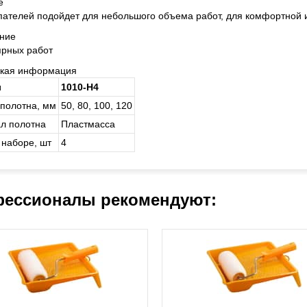
е
ателей подойдет для небольшого объема работ, для комфортной 
ние
ярных работ
ская информация
л
1010-H4
полотна, мм
50, 80, 100, 120
л полотна
Пласт­мас­са
 наборе, шт
4
ессионалы рекомендуют: