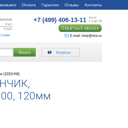
мовывоз
Оплата
Гарантии
Отзывы
Контакты
пн-пт
+7 (499)
406-13-11
аказов
с 9 до 18
0
шт.
Обратный звонок
0
руб.
ставки
E-mail: help@vira.ru
Искать
Вопросы
и (1010-H4)
ОНЧИК,
100, 120мм