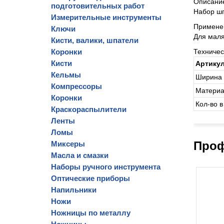
Описани
подготовительных работ
Набор шп
Измерительные инструменты
Примене
Ключи
Для мал
Кисти, валики, шпатели
Коронки
Техниче
Кисти
Артику
Кельмы
Ширина 
Компрессоры
Материа
Коронки
Кол-во в
Краскораспылители
Ленты
Ломы
Проф
Миксеры
Масла и смазки
Наборы ручного инструмента
Оптические приборы
Напильники
Ножи
Ножницы по металлу