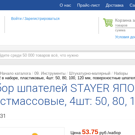
О нас
Прайс-лист
Доставка
Са
Войти
/
Зарегистрироваться
Корзина з
товаров
сумма
Условия до
Начало каталога
09. Инструменты
Штукатурно-малярный
Наборы
в наборе, пластиковые, 4шт: 50, 80, 100, 120 мм, поверхностные шпател
бор шпателей STAYER ЯП
стмассовые, 4шт: 50, 80, 
31
53.75
Цена
руб./набор