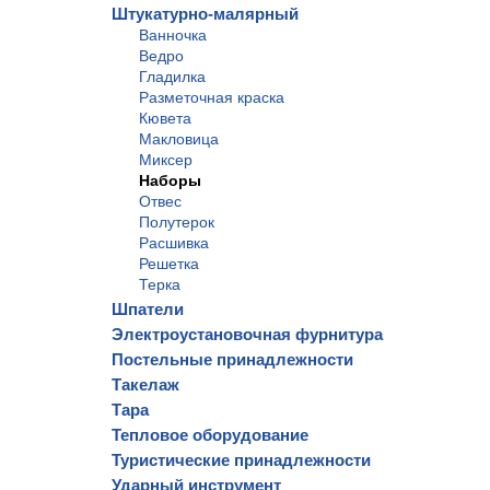
Штукатурно-малярный
Ванночка
Ведро
Гладилка
Разметочная краска
Кювета
Макловица
Миксер
Наборы
Отвес
Полутерок
Расшивка
Решетка
Терка
Шпатели
Электроустановочная фурнитура
Постельные принадлежности
Такелаж
Тара
Тепловое оборудование
Туристические принадлежности
Ударный инструмент