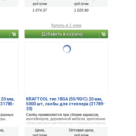
руб./упак
руб./упак
1 074.37
1 025.90
Купить в 1 клик
Добавить в корзину
 20 мм,
KRAFTOOL тип 18GA (55/90/C) 20 мм,
(31785-
5000 шт, скобы для степлера (31789-
20)
 разных
Скобы применяются при сборке каркасов,
еры,
контейнеров, деревянной мебели, креплении
облицовочных материалов к поверхностям из
.
фанеры, дерева, ДСП, с помощью степлера
на,
Цена,
Оптовая цена,
электрического или пневматического.
руб./упак
руб./упак