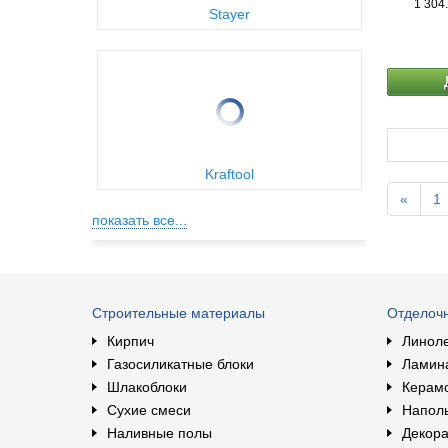
1 304
Stayer
Kraftool
«
1
показать все...
Строительные материалы
Отделоч
Кирпич
Линол
Газосиликатные блоки
Ламин
Шлакоблоки
Керам
Сухие смеси
Наполь
Наливные полы
Декора