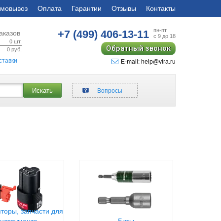
мовывоз
Оплата
Гарантии
Отзывы
Контакты
пн-пт
+7 (499)
406-13-11
аказов
с 9 до 18
0
шт.
Обратный звонок
0
руб.
ставки
E-mail: help@vira.ru
Искать
Вопросы
торы, запчасти для