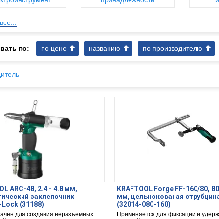
ктроинструмент
принадлежности
и
все...
вать по:
по цене
названию
по производителю
дитель
L ARC-48, 2.4 - 4.8 мм,
KRAFTOOL Forge FF-160/80, 80
ический заклепочник
мм, цельнокованая струбцина
Lock (31188)
(32014-080-160)
ачен для создания неразъемных
Применяется для фиксации и удер