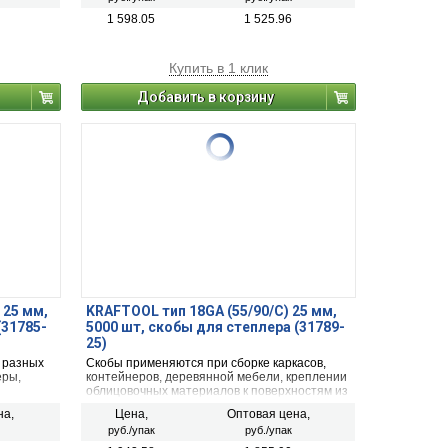
1 598.05
1 525.96
Купить в 1 клик
Добавить в корзину
 25 мм,
KRAFTOOL тип 18GA (55/90/C) 25 мм,
(31785-
5000 шт, скобы для степлера (31789-
25)
 разных
Скобы применяются при сборке каркасов,
еры,
контейнеров, деревянной мебели, креплении
облицовочных материалов к поверхностям из
.
фанеры, дерева, ДСП, с помощью степлера
на,
Цена,
Оптовая цена,
электрического или пневматического.
руб./упак
руб./упак