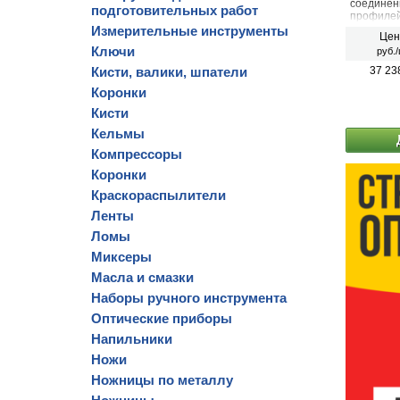
соединен
подготовительных работ
профилей
и качеств
Измерительные инструменты
Цен
стали, не
Ключи
руб./
Кисти, валики, шпатели
37 23
Коронки
Кисти
Кельмы
Компрессоры
Коронки
Краскораспылители
Ленты
Ломы
Миксеры
Масла и смазки
Наборы ручного инструмента
Оптические приборы
Напильники
Ножи
Ножницы по металлу