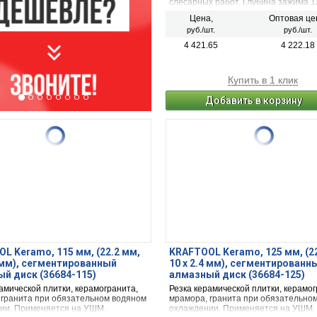
слесарных работ. Глубина зажима 1
Ширина зажима 300 мм.
Цена,
Оптовая це
руб./шт.
руб./шт.
4 421.65
4 222.18
Купить в 1 клик
Добавить в корзину
L Keramo, 115 мм, (22.2 мм,
KRAFTOOL Keramo, 125 мм, (2
2 мм), сегментированный
10 х 2.4 мм), сегментированн
й диск (36684-115)
алмазный диск (36684-125)
амической плитки, керамогранита,
Резка керамической плитки, керамог
 гранита при обязательном водяном
мрамора, гранита при обязательно
ии. Применяется на УШМ.
охлаждении. Применяется на УШМ.