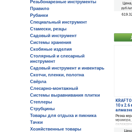
Резьбонарезные инструменты
Цена
Правило
руб./шт
619.3
Рубанки
Специальный инструмент
Стамески, резцы
Садовый инструмент
Системы хранения
Скобяные изделия
Столярный и слесарный
инструмент
Садовый инструмент и инвентарь
Скотчи, пленки, полотна
Свёрла
Слесарно-монтажный
Системы выравнивания плитки
KRAFTOO
Степлеры
10 х 2.
Струбцины
алмазны
Товары для отдыха и пикника
Резка кер
мрамора,
Тачки
охлажден
Хозяйственные товары
Цена