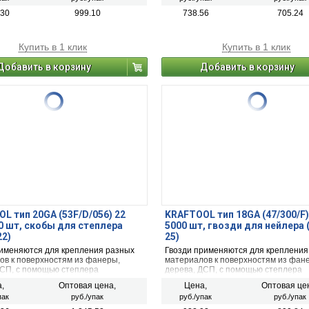
REBENA, NOVUS, SCHNEIDER.
.30
999.10
738.56
705.24
Купить в 1 клик
Купить в 1 клик
Добавить в корзину
Добавить в корзину
L тип 20GA (53F/D/056) 22
KRAFTOOL тип 18GA (47/300/F)
0 шт, скобы для степлера
5000 шт, гвозди для нейлера 
22)
25)
именяются для крепления разных
Гвозди применяются для крепления
ов к поверхностям из фанеры,
материалов к поверхностям из фан
ДСП, с помощью степлера
дерева, ДСП, с помощью степлера
ского или пневматического.
электрического или пневматического
,
Оптовая цена,
Цена,
Оптовая це
пак
руб./упак
руб./упак
руб./упак