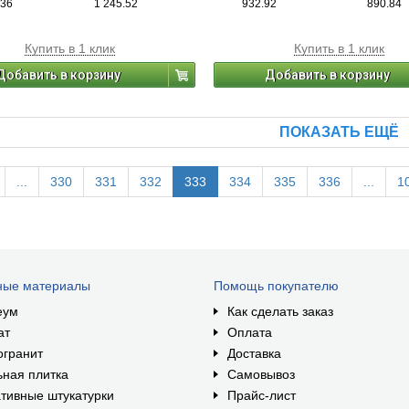
.36
1 245.52
932.92
890.84
Купить в 1 клик
Купить в 1 клик
Добавить в корзину
Добавить в корзину
ПОКАЗАТЬ ЕЩЁ
...
330
331
332
333
334
335
336
...
1
ные материалы
Помощь покупателю
еум
Как сделать заказ
ат
Оплата
огранит
Доставка
ная плитка
Самовывоз
тивные штукатурки
Прайс-лист