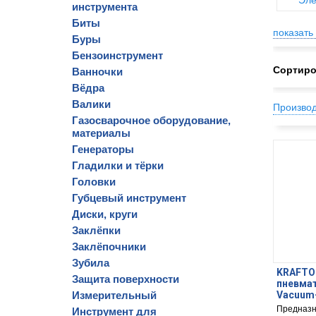
Эле
инструмента
Биты
показать 
Буры
Бензоинструмент
Сортиро
Ванночки
Вёдра
Валики
Произво
Газосварочное оборудование,
материалы
Генераторы
Гладилки и тёрки
Головки
Губцевый инструмент
Диски, круги
Заклёпки
Заклёпочники
Зубила
KRAFTOO
Защита поверхности
пневмат
Измерительный
Vacuum-
Предназн
Инструмент для