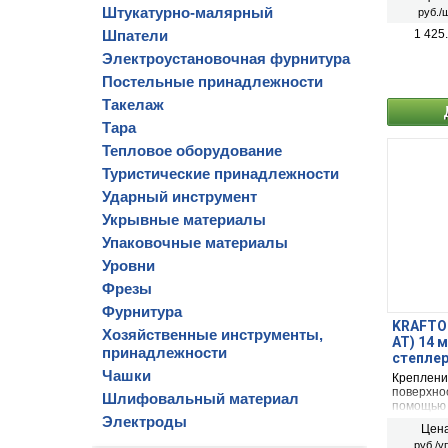
Штукатурно-малярный
руб./ш
Шпатели
1 425
Электроустановочная фурнитура
Постельные принадлежности
Такелаж
Тара
Тепловое оборудование
Туристические принадлежности
Ударный инструмент
Укрывные материалы
Упаковочные материалы
Уровни
Фрезы
Фурнитура
KRAFTOO
Хозяйственные инструменты,
AT) 14 
принадлежности
степлер
Чашки
Креплени
поверхно
Шлифовальный материал
помощью 
Электроды
пневмати
Цена
пневмати
руб./у