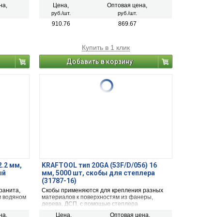
на,
Цена,
Оптовая цена,
руб./шт.
руб./шт.
910.76
869.67
Купить в 1 клик
Добавить в корзину
2.2 мм,
KRAFTOOL тип 20GA (53F/D/056) 16
ый
мм, 5000 шт, скобы для степлера
(31787-16)
ранита,
Скобы применяются для крепления разных
м водяном
материалов к поверхностям из фанеры,
дерева, ДСП, с помощью степлера
электрического или пневматического.
на,
Цена,
Оптовая цена,