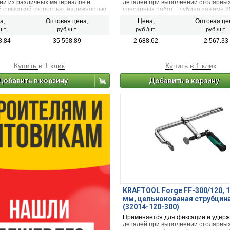
ий из различных материалов и
деталей при выполнении столярных
 с высокой скоростью, надежностью
слесарных работ. Глубина зажима 8
ом. Для заклёпок: из алюминия,
Ширина зажима 160 мм.
а,
Оптовая цена,
Цена,
Оптовая це
рж. стали.
шт.
руб./шт.
руб./шт.
руб./шт.
8.84
35 558.89
2 688.62
2 567.33
Купить в 1 клик
Купить в 1 клик
Добавить в корзину
Добавить в корзину
KRAFTOOL Forge FF-300/120, 1
мм, цельнокованая струбцина
(32014-120-300)
Применяется для фиксации и удер
деталей при выполнении столярных