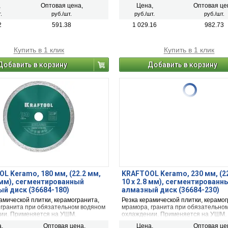
,
Оптовая цена,
Цена,
Оптовая це
.
руб./шт.
руб./шт.
руб./шт.
2
591.38
1 029.16
982.73
Купить в 1 клик
Купить в 1 клик
Добавить в корзину
Добавить в корзину
L Keramo, 180 мм, (22.2 мм,
KRAFTOOL Keramo, 230 мм, (2
6 мм), сегментированный
10 х 2.8 мм), сегментированн
й диск (36684-180)
алмазный диск (36684-230)
амической плитки, керамогранита,
Резка керамической плитки, керамог
 гранита при обязательном водяном
мрамора, гранита при обязательно
ии. Применяется на УШМ.
охлаждении. Применяется на УШМ.
,
Оптовая цена,
Цена,
Оптовая це