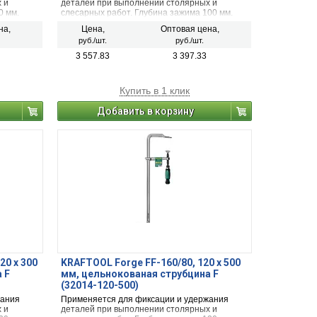
 и
деталей при выполнении столярных и
0 мм.
слесарных работ. Глубина зажима 100 мм.
Ширина зажима 200 мм
на,
Цена,
Оптовая цена,
руб./шт.
руб./шт.
3 557.83
3 397.33
Купить в 1 клик
Добавить в корзину
20 х 300
KRAFTOOL Forge FF-160/80, 120 х 500
 F
мм, цельнокованая струбцина F
(32014-120-500)
жания
Применяется для фиксации и удержания
 и
деталей при выполнении столярных и