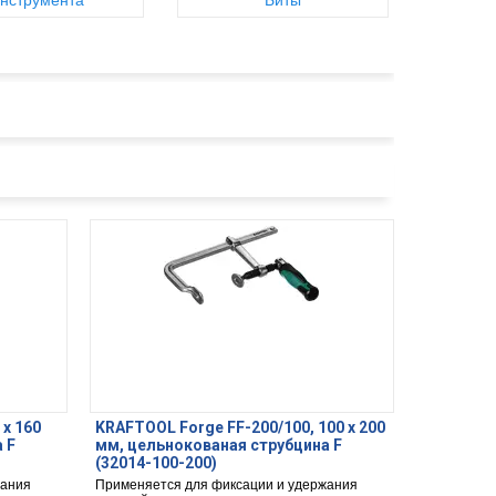
нструмента
Биты
 х 160
KRAFTOOL Forge FF-200/100, 100 х 200
 F
мм, цельнокованая струбцина F
(32014-100-200)
жания
Применяется для фиксации и удержания