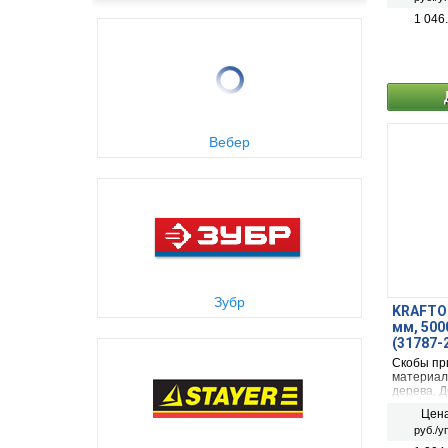
RAPID, P
1 046
Вебер
Зубр
KRAFTOO
мм, 500
(31787-
Скобы пр
материал
дерева, 
электриче
Цена
руб./у