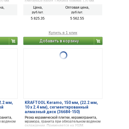
20 мм.
слесарных работ. Глубина зажима 120 мм.
Ширина зажима 500 мм.
на,
Цена,
Оптовая цена,
руб./шт.
руб./шт.
5 825.35
5 562.55
Купить в 1 клик
Добавить в корзину
2.2 мм,
KRAFTOOL Keramo, 150 мм, (22.2 мм,
ый
10 х 2.4 мм), сегментированный
алмазный диск (36684-150)
ранита,
Резка керамической плитки, керамогранита,
м водяном
мрамора, гранита при обязательном водяном
охлаждении. Применяется на УШМ.