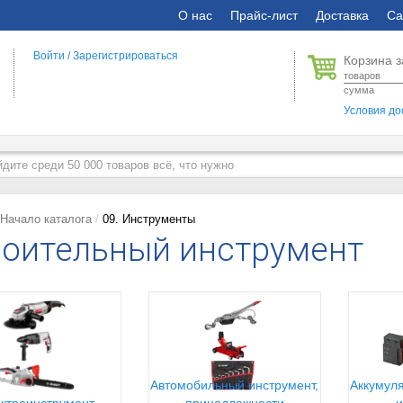
О нас
Прайс-лист
Доставка
Са
Войти
/
Зарегистрироваться
Корзина з
товаров
сумма
Условия до
Начало каталога
09. Инструменты
оительный инструмент
Автомобильный инструмент,
Аккумуля