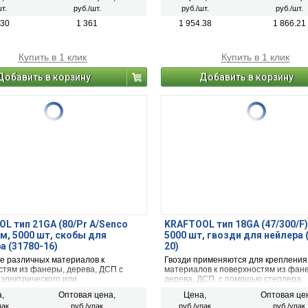
т.
руб./шт.
руб./шт.
руб./шт.
.30
1 361
1 954.38
1 866.21
Купить в 1 клик
Купить в 1 клик
Добавить в корзину
Добавить в корзину
L тип 21GA (80/Pr A/Senco
KRAFTOOL тип 18GA (47/300/F)
мм, 5000 шт, скобы для
5000 шт, гвозди для нейлера 
а (31780-16)
20)
е различных материалов к
Гвозди применяются для крепления
стям из фанеры, дерева, ДСП с
материалов к поверхностям из фан
электрического или
дерева, ДСП, с помощью степлера
ческого степлера. Применяются в
электрического или пневматического
,
Оптовая цена,
Цена,
Оптовая це
ческих степлерах KRAFTOOL,
пак
руб./упак
руб./упак
руб./упак