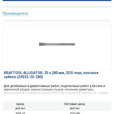
Производитель
KRAFTOOL ALLIGATOR, 25 х 280 мм, SDS-max, плоское
зубило (29332-25-280)
Для долбежных и демонтажных работ, подгоночных работ в бетоне и
кирпичной кладке, реконструкции стыков, оголение арматуры.
Используется с перфораторами SDS-max.и высокой твердости, такими
как кирпичная кладка, бетон или камень.
Цена,
Оптовая цена,
руб./шт.
руб./шт.
559.21
533.98