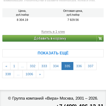
коммуникаций, строительстве и размете перегородок, полов и стен,
установки радиаторов вентиляционных систем, систем освещения, при
проведении инженерных работ, разметки поверхностей разной
кривизны.
Цена,
Оптовая цена,
руб./набор
руб./набор
8 304.19
7 929.56
Купить в 1 клик
Добавить в корзину
ПОКАЗАТЬ ЕЩЁ
«
1
...
332
333
334
335
336
337
338
...
1006
»
©
Группа компаний «Вира»
Москва, 2001 – 2026.