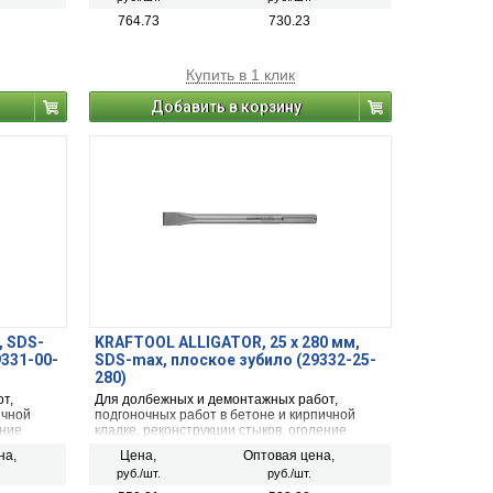
764.73
730.23
Купить в 1 клик
Добавить в корзину
, SDS-
KRAFTOOL ALLIGATOR, 25 х 280 мм,
9331-00-
SDS-max, плоское зубило (29332-25-
280)
т,
Для долбежных и демонтажных работ,
ичной
подгоночных работ в бетоне и кирпичной
ение
кладке, реконструкции стыков, оголение
аторами
арматуры. Используется с перфораторами
на,
Цена,
Оптовая цена,
SDS-max.и высокой твердости, такими как
руб./шт.
руб./шт.
кирпичная кладка, бетон или камень.