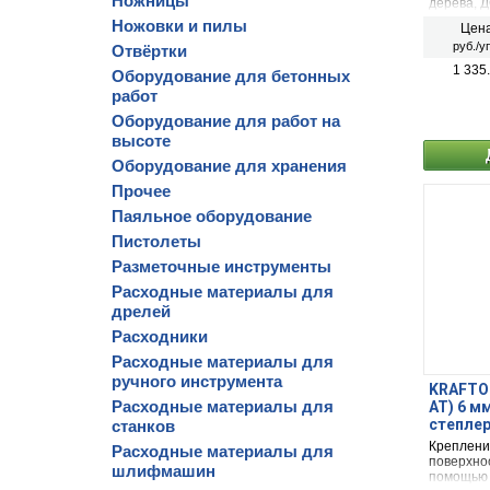
Ножницы
дерева, 
электриче
Ножовки и пилы
Цена
руб./у
Отвёртки
1 335
Оборудование для бетонных
работ
Оборудование для работ на
высоте
Оборудование для хранения
Прочее
Паяльное оборудование
Пистолеты
Разметочные инструменты
Расходные материалы для
дрелей
Расходники
Расходные материалы для
ручного инструмента
KRAFTOO
Расходные материалы для
AT) 6 м
степлер
станков
Креплени
Расходные материалы для
поверхно
шлифмашин
помощью 