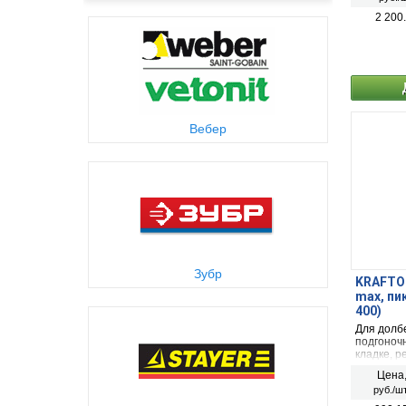
2 200
Вебер
Зубр
KRAFTOO
max, пи
400)
Для долб
подгоноч
кладке, р
арматуры
Цена
SDS-max.
руб./шт