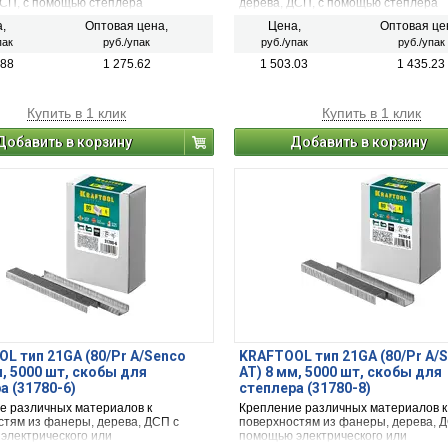
ДСП, с помощью степлера
дерева, ДСП, с помощью степлера
ского или пневматического.
электрического или пневматического
,
Оптовая цена,
Цена,
Оптовая це
пак
руб./упак
руб./упак
руб./упак
.88
1 275.62
1 503.03
1 435.23
Купить в 1 клик
Купить в 1 клик
Добавить в корзину
Добавить в корзину
L тип 21GA (80/Pr A/Senco
KRAFTOOL тип 21GA (80/Pr A/
м, 5000 шт, скобы для
AT) 8 мм, 5000 шт, скобы для
а (31780-6)
степлера (31780-8)
е различных материалов к
Крепление различных материалов к
стям из фанеры, дерева, ДСП с
поверхностям из фанеры, дерева, 
электрического или
помощью электрического или