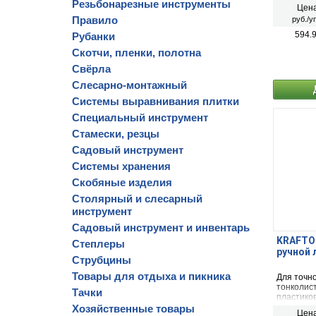
пневмати
Резьбонарезные инструменты
Цена
пневмати
Правило
руб./у
RAPID, P
594.
Рубанки
Скотчи, пленки, полотна
Свёрла
Слесарно-монтажный
Системы выравнивания плитки
Специальный инструмент
Стамески, резцы
Садовый инструмент
Системы хранения
Скобяные изделия
Столярный и слесарный
инструмент
Садовый инструмент и инвентарь
KRAFTOO
Степлеры
ручной 
Струбцины
Товары для отдыха и пикника
Для точн
тонколис
Тачки
пластико
Хозяйственные товары
Цена