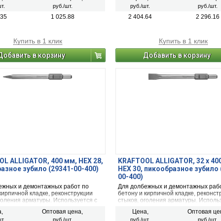
т.
руб./шт.
руб./шт.
руб./шт.
.35
1 025.88
2 404.64
2 296.16
Купить в 1 клик
Купить в 1 клик
Добавить в корзину
Добавить в корзину
L ALLIGATOR, 400 мм, HEX 28,
KRAFTOOL ALLIGATOR, 32 x 40
азное зубило (29341-00-400)
HEX 30, пикообразное зубило 
00-400)
ежных и демонтажных работ по
Для долбежных и демонтажных раб
кирпичной кладке, реконструкции
бетону и кирпичной кладке, реконст
голения арматуры. Используется с
стыков, оголения арматуры. Исполь
 перфораторами с системой
ударными перфораторами с систем
,
Оптовая цена,
Цена,
Оптовая це
я НЕХ 30 мм.
крепления НЕХ 30 мм.
т.
руб./шт.
руб./шт.
руб./шт.