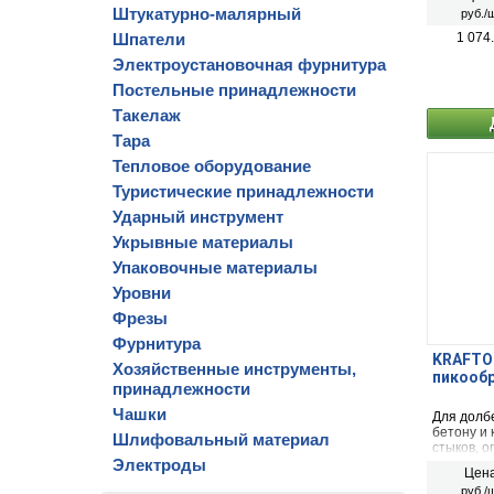
Штукатурно-малярный
руб./ш
Шпатели
1 074
Электроустановочная фурнитура
Постельные принадлежности
Такелаж
Тара
Тепловое оборудование
Туристические принадлежности
Ударный инструмент
Укрывные материалы
Упаковочные материалы
Уровни
Фрезы
Фурнитура
KRAFTOO
Хозяйственные инструменты,
пикообр
принадлежности
Чашки
Для долб
бетону и 
Шлифовальный материал
стыков, о
Электроды
ударными
Цена
креплени
руб./ш