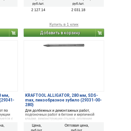
крепления НЕХ 28 мм.
руб./шт.
руб./шт.
2 127.14
2 031.18
Купить в 1 клик
Добавить в корзину
0 мм,
KRAFTOOL ALLIGATOR, 280 мм, SDS-
(29341-
max, пикообразное зубило (29331-00-
280)
от по
Для долбежных и демонтажных работ,
рукции
подгоночных работ в бетоне и кирпичной
зуется с
кладке, реконструкции стыков, оголение
ой
арматуры. Используется с перфораторами
на,
Цена,
Оптовая цена,
SDS-max.
руб./шт.
руб./шт.