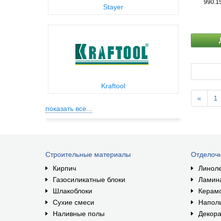
990.1
Stayer
Kraftool
«
1
показать все...
Строительные материалы
Отделоч
Кирпич
Линол
Газосиликатные блоки
Ламин
Шлакоблоки
Керам
Сухие смеси
Наполь
Наливные полы
Декора