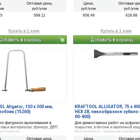
ческого степлера. Применяются в
пневматического степлера. Примен
,
Оптовая цена,
Цена,
Оптовая це
ческих степлерах KRAFTOOL,
пневматических степлерах KRAFTO
пак
руб./упак
руб./упак
руб./упак
REBENA, NOVUS, SCHNEIDER.
RAPID, PREBENA, NOVUS, SCHNEI
95
568.11
656.49
626.88
Купить в 1 клик
Купить в 1 клик
Добавить в корзину
Добавить в корзину
L Aligator, 130 х 300 мм,
KRAFTOOL ALLIGATOR, 75 x 40
лобзик (15260)
HEX 28, пикообразное зубило 
00-400)
ого фигурного выпиливания в
Для демонтажных работ на асфаль
товых материалах: фанера, ДВП,
покрытии, в бетоне и кирпичной кла
вые панели.
Используется с ударными перфора
системой крепления НЕХ 28 мм.
,
Оптовая цена,
Цена,
Оптовая це