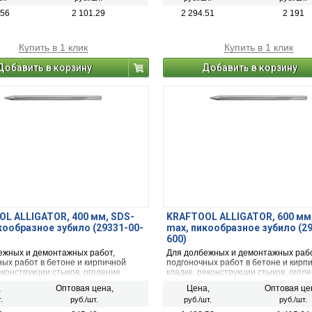
.56
2 101.29
2 294.51
2 191
Купить в 1 клик
Купить в 1 клик
Добавить в корзину
Добавить в корзину
L ALLIGATOR, 400 мм, SDS-
KRAFTOOL ALLIGATOR, 600 мм
кообразное зубило (29331-00-
max, пикообразное зубило (2
600)
ежных и демонтажных работ,
Для долбежных и демонтажных рабо
ных работ в бетоне и кирпичной
подгоночных работ в бетоне и кирп
еконструкции стыков, оголение
кладке, реконструкции стыков, огол
. Используется с перфораторами
арматуры. Используется с перфор
,
Оптовая цена,
Цена,
Оптовая це
SDS-max.
.
руб./шт.
руб./шт.
руб./шт.