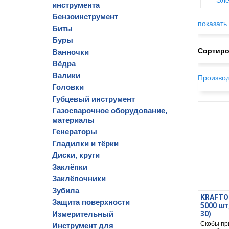
Эле
инструмента
Бензоинструмент
показать 
Биты
Буры
Сортиро
Ванночки
Вёдра
Валики
Произво
Головки
Губцевый инструмент
Газосварочное оборудование,
материалы
Генераторы
Гладилки и тёрки
Диски, круги
Заклёпки
Заклёпочники
Зубила
KRAFTOO
Защита поверхности
5000 шт
Измерительный
30)
Скобы пр
Инструмент для