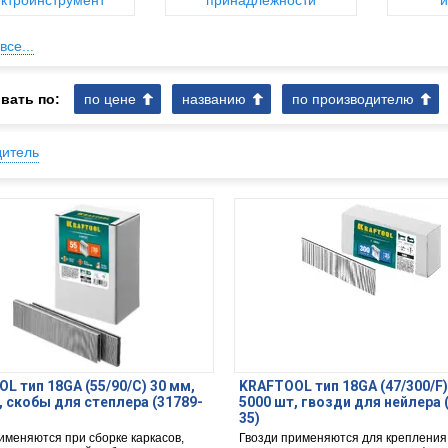
ктроинструмент
принадлежности
и
все...
вать по:
по цене
названию
по производителю
дитель
L тип 18GA (55/90/C) 30 мм,
KRAFTOOL тип 18GA (47/300/F)
, скобы для степлера (31789-
5000 шт, гвозди для нейлера 
35)
именяются при сборке каркасов,
Гвозди применяются для крепления