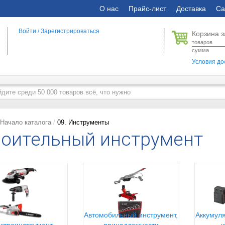
О нас
Прайс-лист
Доставка
Са
Войти
/
Зарегистрироваться
Корзина з
товаров
сумма
Условия до
Начало каталога
09. Инструменты
оительный инструмент
Автомобильный инструмент,
Аккумуля