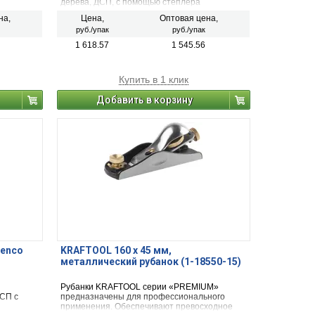
дерева, ДСП, с помощью степлера
.
электрического или пневматического.
на,
Цена,
Оптовая цена,
руб./упак
руб./упак
1 618.57
1 545.56
Купить в 1 клик
Добавить в корзину
Senco
KRAFTOOL 160 x 45 мм,
металлический рубанок (1-18550-15)
Рубанки KRAFTOOL серии «PREMIUM»
ДСП с
предназначены для профессионального
применения. Обеспечивают превосходное