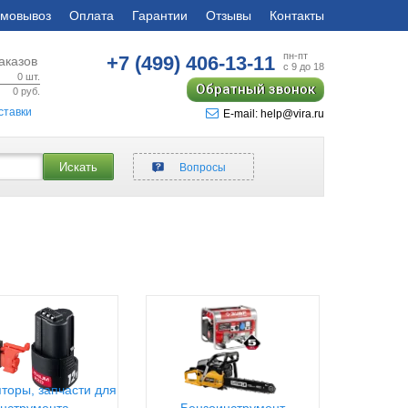
мовывоз
Оплата
Гарантии
Отзывы
Контакты
пн-пт
+7 (499)
406-13-11
аказов
с 9 до 18
0
шт.
Обратный звонок
0
руб.
ставки
E-mail: help@vira.ru
Искать
Вопросы
торы, запчасти для