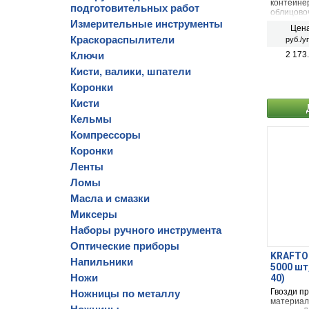
контейне
подготовительных работ
облицово
фанеры, 
Измерительные инструменты
Цена
электриче
Краскораспылители
руб./у
Ключи
2 173
Кисти, валики, шпатели
Коронки
Кисти
Кельмы
Компрессоры
Коронки
Ленты
Ломы
Масла и смазки
Миксеры
Наборы ручного инструмента
Оптические приборы
KRAFTOO
Напильники
5000 шт
Ножи
40)
Гвозди п
Ножницы по металлу
материал