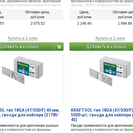
ров, деревянной мебели, креплении
материалов к поверхностям из фан
чных материалов к поверхностям из
дерева, ДСП, с помощью степлера
дерева, ДСП, с помощью степлера
электрического или пневматического
,
Оптовая цена,
Цена,
Оптовая це
ского или пневматического.
пак
руб./упак
руб./упак
руб./упак
.57
2 075.52
1 146.40
1 094.68
Купить в 1 клик
Купить в 1 клик
Добавить в корзину
Добавить в корзину
L тип 18GA (47/300/F) 40 мм,
KRAFTOOL тип 18GA (47/300/F)
, гвозди для нейлера (31785-
5000 шт, гвозди для нейлера 
45)
рименяются для крепления разных
Гвозди применяются для крепления
ов к поверхностям из фанеры,
материалов к поверхностям из фан