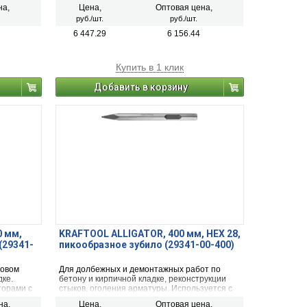
яются в
качество обработки поверхности, имеют
на,
Цена,
Оптовая цена,
OL,
длительный срок службы. Рубанок
руб./шт.
руб./шт.
DER.
применяется для тонкого строгания
древесины при выполнении столярных работ.
6 447.29
6 156.44
Купить в 1 клик
Добавить в корзину
0 мм,
KRAFTOOL ALLIGATOR, 400 мм, HEX 28,
(29341-
пикообразное зубило (29341-00-400)
товом
Для долбежных и демонтажных работ по
дке.
бетону и кирпичной кладке, реконструкции
торами с
стыков, оголения арматуры. Используется с
ударными перфораторами с системой
на,
Цена,
Оптовая цена,