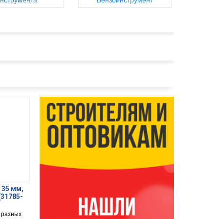
нструмента
Бензоинструмент
 35 мм,
(31785-
 разных