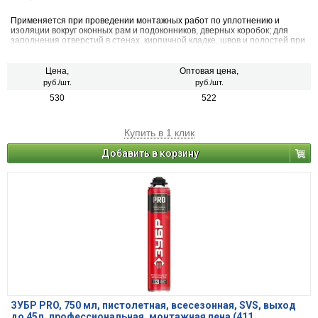
Применяется при проведении монтажных работ по уплотнению и
изоляции вокруг оконных рам и подоконников, дверных коробок; для
заполнения отверстий в стенах, кирпичной кладке, швов и полостей при
внутренней и внешней отделке. Для изоляции и дополнительной
фиксации водопроводных труб (без контакта пены с питьевой
водой). Для уплотнительных работ вокруг арматуры и несущих
Цена,
Оптовая цена,
конструкций стен, потолка и крыши.
руб./шт.
руб./шт.
530
522
Купить в 1 клик
Добавить в корзину
ЗУБР PRO, 750 мл, пистолетная, всесезонная, SVS, выход
до 45л, профессиональная, монтажная пена (411