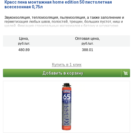
Красс пена монтажная home edition 50 пистолетная
всесезонная 0,75л
Звукоизоляция, теплоизоляция, пылеизоляция, а также заполнение и
герметизация любых швов, полостей, трещин, больших пустот, ниш и
щелей. Фиксация строительных материалов к бетону и штукатурке.
Фиксация и теплоизоляция пластиковых стеновых
панелей. Соединение сборных деревянных частей, гофрированных
стальных кровельных листов, керамических черепиц и других
Цена,
Оптовая цена,
строительных конструкций. Герметизация и изоляция окон и
руб./шт.
руб./шт.
дверей. Герметизация проходов вокруг труб.
480.89
388.01
Купить в 1 клик
Добавить в корзину