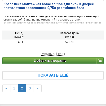
Красс пена монтажная home edition для окон и дверей
пистолетная всесезонная 0,75л республика бела
Всесезонная монтажная пена для монтажа, герметизации и изоляции
окон и дверей. Заполнение отверстий и зазоров в стене.
Фиксация строительных материалов к бетону и штукатурке. Фиксация и
теплоизоляция пластиковых стеновых панелей. Соединение сборных
деревянных частей, гофрированных стальных кровельных листов,
керамических черепиц и других строительных конструкций.
Цена,
Оптовая цена,
руб./шт.
руб./шт.
614.11
579.99
Купить в 1 клик
Добавить в корзину
ПОКАЗАТЬ ЕЩЁ
«
1
2
3
»