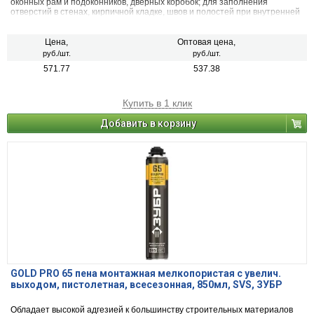
оконных рам и подоконников, дверных коробок; для заполнения
отверстий в стенах, кирпичной кладке, швов и полостей при внутренней
и внешней отделке. Для изоляции и дополнительной фиксации
водопроводных труб (без контакта пены с питьевой водой). Для
уплотнительных работ вокруг арматуры и несущих конструкций стен,
Цена,
Оптовая цена,
потолка и крыши.
руб./шт.
руб./шт.
571.77
537.38
Купить в 1 клик
Добавить в корзину
GOLD PRO 65 пена монтажная мелкопористая с увелич.
выходом, пистолетная, всесезонная, 850мл, SVS, ЗУБР
Обладает высокой адгезией к большинству строительных материалов