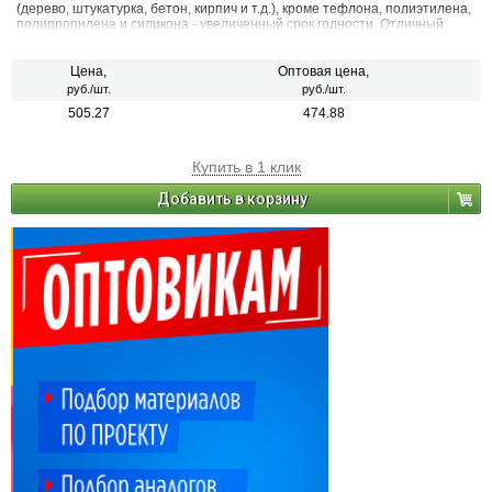
(дерево, штукатурка, бетон, кирпич и т.д.), кроме тефлона, полиэтилена,
полипропилена и силикона - увеличенный срок годности. Отличный
материал для тепло- и звукоизоляции. - После затвердевания не
токсична.
Цена,
Оптовая цена,
руб./шт.
руб./шт.
505.27
474.88
Купить в 1 клик
Добавить в корзину