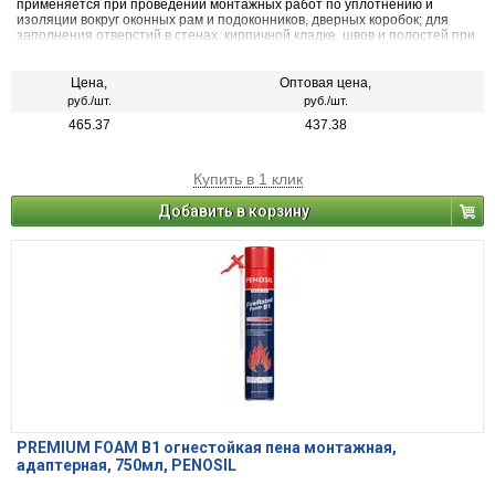
применяется при проведении монтажных работ по уплотнению и
изоляции вокруг оконных рам и подоконников, дверных коробок; для
заполнения отверстий в стенах, кирпичной кладке, швов и полостей при
внутренней и внешней отделке; для изоляции и дополнительной
фиксации водопроводных труб (без контакта пены с питьевой водой);
для уплотнительных работ вокруг арматуры и несущих конструкций
Цена,
Оптовая цена,
стен, потолка и крыши.
руб./шт.
руб./шт.
465.37
437.38
Купить в 1 клик
Добавить в корзину
PREMIUM FOAM B1 огнестойкая пена монтажная,
адаптерная, 750мл, PENOSIL