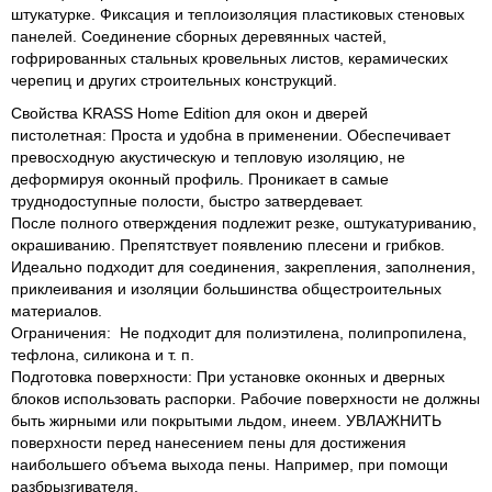
штукатурке. Фиксация и теплоизоляция пластиковых стеновых
панелей. Соединение сборных деревянных частей,
гофрированных стальных кровельных листов, керамических
черепиц и других строительных конструкций.
Свойства KRASS Home Edition для окон и дверей
пистолетная: Проста и удобна в применении. Обеспечивает
превосходную акустическую и тепловую изоляцию, не
деформируя оконный профиль. Проникает в самые
труднодоступные полости, быстро затвердевает.
После полного отверждения подлежит резке, оштукатуриванию,
окрашиванию. Препятствует появлению плесени и грибков.
Идеально подходит для соединения, закрепления, заполнения,
приклеивания и изоляции большинства общестроительных
материалов.
Ограничения: Не подходит для полиэтилена, полипропилена,
тефлона, силикона и т. п.
Подготовка поверхности: При установке оконных и дверных
блоков использовать распорки. Рабочие поверхности не должны
быть жирными или покрытыми льдом, инеем. УВЛАЖНИТЬ
поверхности перед нанесением пены для достижения
наибольшего объема выхода пены. Например, при помощи
разбрызгивателя.