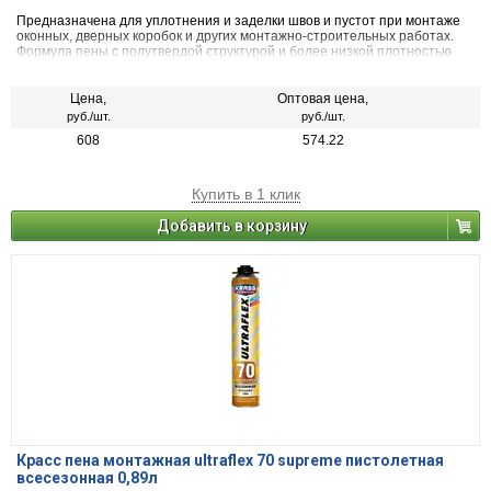
Предназначена для уплотнения и заделки швов и пустот при монтаже
оконных, дверных коробок и других монтажно-строительных работах.
Формула пены с полутвердой структурой и более низкой плотностью
характеризуется высоким показателем равномерности стабильного
выхода, точным дозированием (пистолетная пена), устойчивостью к
различным грибкам и плесени.
Цена,
Оптовая цена,
руб./шт.
руб./шт.
608
574.22
Купить в 1 клик
Добавить в корзину
Красс пена монтажная ultraflex 70 supreme пистолетная
всесезонная 0,89л