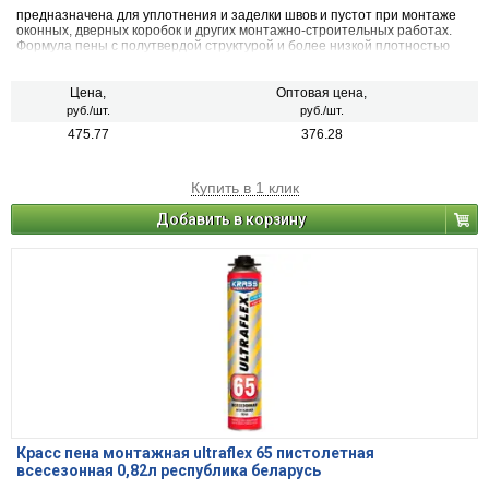
предназначена для уплотнения и заделки швов и пустот при монтаже
оконных, дверных коробок и других монтажно-строительных работах.
Формула пены с полутвердой структурой и более низкой плотностью
характеризуется высоким показателем равномерности стабильного
выхода, точным дозированием (пистолетная пена), устойчивостью к
различным грибкам и плесени.
Цена,
Оптовая цена,
руб./шт.
руб./шт.
475.77
376.28
Купить в 1 клик
Добавить в корзину
Красс пена монтажная ultraflex 65 пистолетная
всесезонная 0,82л республика беларусь