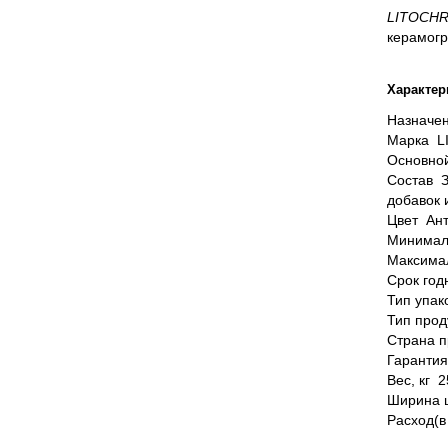
LITOCHR
керамогр
Характер
Назначен
Марка L
Основно
Состав З
добавок 
Цвет Ан
Минимал
Максимал
Срок год
Тип упак
Тип прод
Страна п
Гарантия
Вес, кг 2
Ширина ш
Расход(в