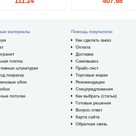
111.24
407.98
ные материалы
Помощь покупателю
еум
Как сделать заказ
ат
Оплата
огранит
Доставка
ная плитка
Самовывоз
тивные штукатурки
Прайс-лист
од покраску
Торговые марки
линовые обои
Рекомендации
ообои
Спецпредложения
ные потолки
Как выбрать (статьи)
Готовые решения
Вопрос-ответ
Карта сайта
Обратная связь