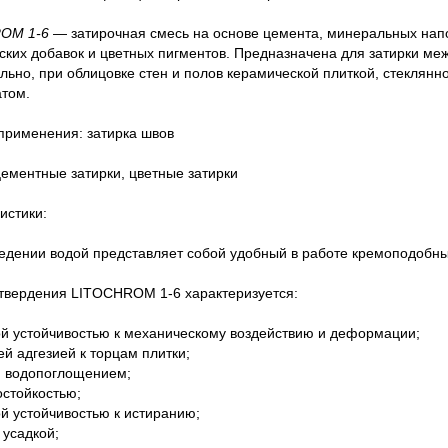
OM 1-6
— затирочная смесь на основе цемента, минеральных нап
ских добавок и цветных пигментов. Предназначена для затирки ме
льно, при облицовке стен и полов керамической плиткой, стеклян
том.
применения: затирка швов
цементные затирки, цветные затирки
истики:
едении водой представляет собой удобный в работе кремоподобны
твердения LITOCHROM 1-6 характеризуется:
 устойчивостью к механическому воздействию и деформации;
адгезией к торцам плитки;
водопоглощением;
тойкостью;
 устойчивостью к истиранию;
усадкой;