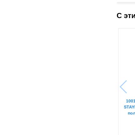
С эт
100
STAY
пол