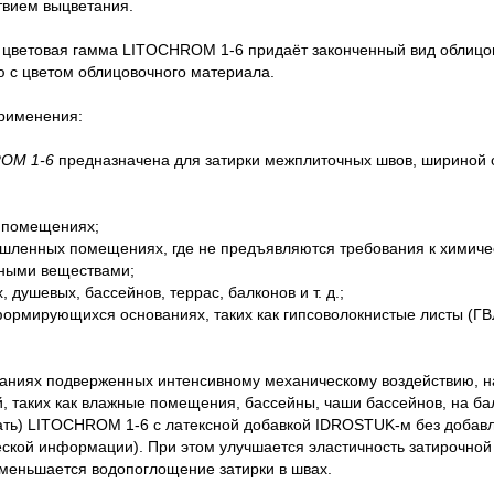
вием выцветания.
цветовая гамма LITOCHROM 1-6 придаёт законченный вид облицова
 с цветом облицовочного материала.
рименения:
OM 1-6
предназначена для затирки межплиточных швов, шириной от
помещениях;
нных помещениях, где не предъявляются требования к химическо
ными веществами;
душевых, бассейнов, террас, балконов и т. д.;
мирующихся основаниях, таких как гипсоволокнистые листы (ГВЛ)
аниях подверженных интенсивному механическому воздействию, на
й, таких как влажные помещения, бассейны, чаши бассейнов, на бал
ть) LITOCHROM 1-6 с латексной добавкой IDROSTUK-м без добавл
еской информации). При этом улучшается эластичность затирочной 
уменьшается водопоглощение затирки в швах.