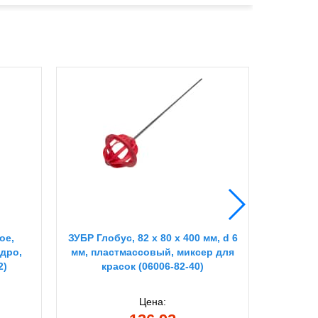
ое,
ЗУБР Глобус, 82 х 80 х 400 мм, d 6
DEXX M,
дро,
мм, пластмассовый, миксер для
с х/б 
2)
красок (06006-82-40)
латекс
Цена: