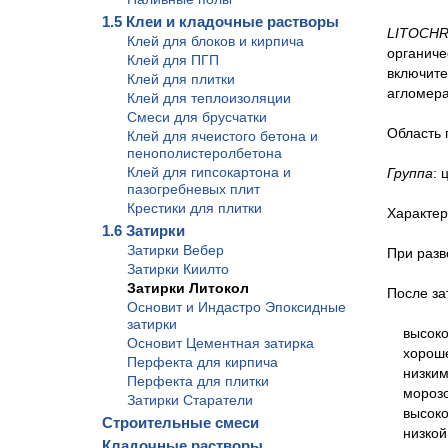
1.5 Клеи и кладочные растворы
LITOCHR
Клей для блоков и кирпича
органиче
Клей для ПГП
включите
Клей для плитки
агломера
Клей для теплоизоляции
Смеси для брусчатки
Область 
Клей для ячеистого бетона и
пенополистеролбетона
Клей для гипсокартона и
Группа
: 
пазогребневых плит
Крестики для плитки
Характер
1.6 Затирки
Затирки Вебер
При разв
Затирки Киилто
Затирки Литокол
После за
Основит и Индастро Эпоксидные
затирки
высокой
Основит Цементная затирка
хорошей 
Перфекта для кирпича
низким 
Перфекта для плитки
морозос
Затирки Старатели
высокой
Строительные смеси
низкой 
Кладочные растворы