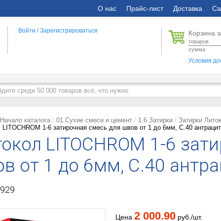
О нас
Прайс-лист
Доставка
Са
Войти
/
Зарегистрироваться
Корзина з
товаров
сумма
Условия до
Начало каталога
01.Сухие смеси и цемент
1.6 Затирки
Затирки Лито
 LITOCHROM 1-6 затирочная смесь для швов от 1 до 6мм, C.40 антрацит,
окол LITOCHROM 1-6 зати
в от 1 до 6мм, C.40 антра
929
2 000.90
Цена
руб./шт.