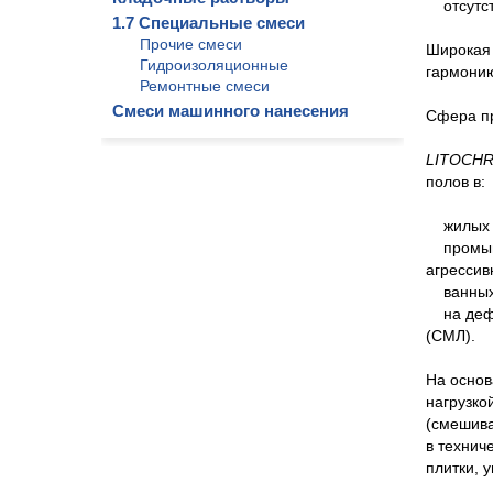
отсутст
1.7 Специальные смеси
Прочие смеси
Широкая 
Гидроизоляционные
гармонию
Ремонтные смеси
Смеси машинного нанесения
Сфера п
LITOCHR
полов в:
жилых 
промышле
агрессив
ванных, 
на дефор
(СМЛ).
На основ
нагрузко
(смешива
в технич
плитки, 