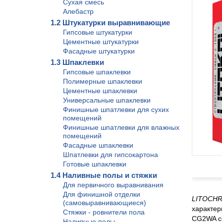
Сухая смесь
Алебастр
1.2 Штукатурки выравнивающие
Гипсовые штукатурки
Цементные штукатурки
Фасадные штукатурки
1.3 Шпаклевки
Гипсовые шпаклевки
Полимерные шпаклевки
Цементные шпаклевки
Универсальные шпаклевки
Финишные шпатлевки для сухих
помещений
Финишные шпатлевки для влажных
помещений
Фасадные шпаклевки
Шпатлевки для гипсокартона
Готовые шпаклевки
1.4 Наливные полы и стяжки
Для первичного выравнивания
Для финишной отделки
LITOCHR
(самовыравнивающиеся)
характер
Стяжки - ровнители пола
CG2WA со
Наливные полы