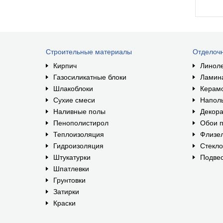
Строительные материалы
Отделоч
Кирпич
Линол
Газосиликатные блоки
Ламин
Шлакоблоки
Керам
Сухие смеси
Наполь
Наливные полы
Декора
Пенополистирол
Обои п
Теплоизоляция
Флизе
Гидроизоляция
Стекл
Штукатурки
Подвес
Шпатлевки
Грунтовки
Затирки
Краски