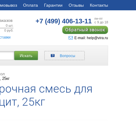
мовывоз
Оплата
Гарантии
Отзывы
Контакты
пн-пт
+7 (499)
406-13-11
аказов
с 9 до 18
0
шт.
Обратный звонок
0
руб.
ставки
E-mail: help@vira.ru
Искать
Вопросы
кол
 25кг
рочная смесь для
цит, 25кг