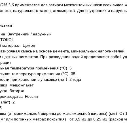
OM 1-6
применяется для затирки межплиточных швов всех видов к
анита, натурального камня, агломерата. Для внутренних и наружны
истики
ие Внутренний / наружный
ITOKOL
й материал Цемент
атирочная смесь на основе цемента, минеральных наполнителей,
и цветных пигментов. При разведении водой представляет собой у
трацит
ьная температура применения (°C) 5
ьная температура применения (°C) 35
ности при хранении в упаковке (лет) 2 года
овки Мешок/пакет
укта Затирка
роизводства Россия
 (лет) 2
5
ва (от минимальной ширины до максимальной ширины) (мм) От 1
 м² или погонных метрах покрытия) от 3,5 м2 до 6,25 м2 (расход 