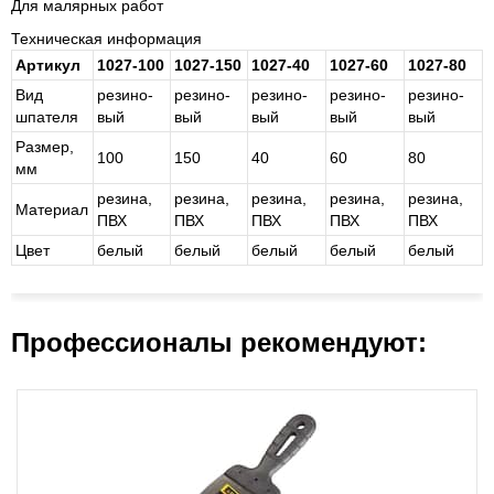
Для малярных работ
Техническая информация
Артикул
1027-100
1027-150
1027-40
1027-60
1027-80
Вид
ре­зи­но­
ре­зи­но­
ре­зи­но­
ре­зи­но­
ре­зи­но­
шпателя
вый
вый
вый
вый
вый
Размер,
100
150
40
60
80
мм
ре­зи­на,
ре­зи­на,
ре­зи­на,
ре­зи­на,
ре­зи­на,
Материал
ПВХ
ПВХ
ПВХ
ПВХ
ПВХ
Цвет
бе­лый
бе­лый
бе­лый
бе­лый
бе­лый
Профессионалы рекомендуют: