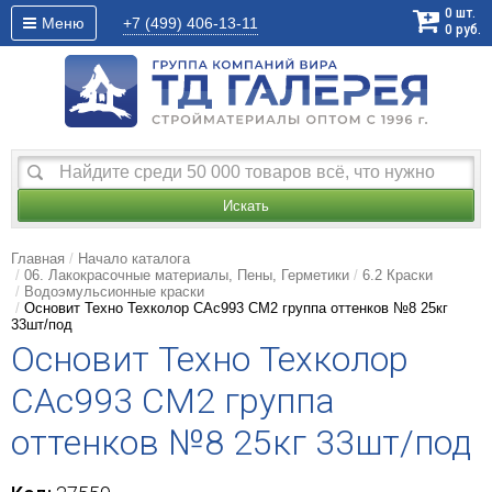
0
шт.
Меню
+7 (499)
406-13-11
0
руб.
Искать
Главная
Начало каталога
06. Лакокрасочные материалы, Пены, Герметики
6.2 Краски
Водоэмульсионные краски
Основит Техно Техколор САс993 СМ2 группа оттенков №8 25кг
33шт/под
Основит Техно Техколор
САс993 СМ2 группа
оттенков №8 25кг 33шт/под