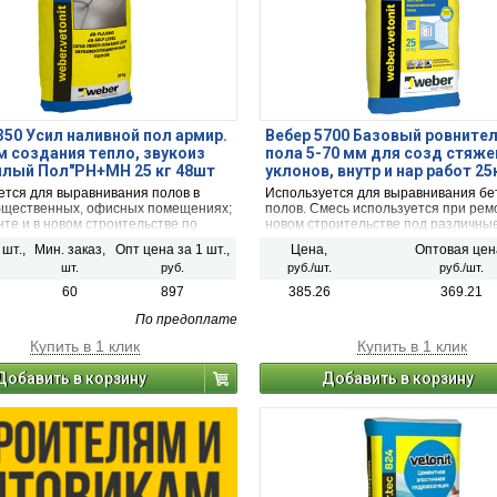
350 Усил наливной пол армир.
Вебер 5700 Базовый ровните
м создания тепло, звукоиз
пола 5-70 мм для созд стяже
плый Пол"РН+МН 25 кг 48шт
уклонов, внутр и нар работ 25
ется для выравнивания полов в
Используется для выравнивания б
бщественных, офисных помещениях;
полов. Смесь используется при рем
те и в новом строительстве по
новом строительстве под различны
, цементно-песчаным, слабым и
напольных покрытий. Материал мо
 шт.,
Мин. заказ,
Опт цена за 1 шт.,
Цена,
Оптовая цен
основаниям; для создания любых
использоваться для заделки дефек
шт.
руб.
руб./шт.
руб./шт.
жек: связанных с основой, на
заливки полов. Возможно использов
льном слое, "плавающих" со звуко-
конструкциях «теплый пол» с элект
60
897
385.26
369.21
золяцией.
нагревателями.
По предоплате
Купить в 1 клик
Купить в 1 клик
Добавить в корзину
Добавить в корзину