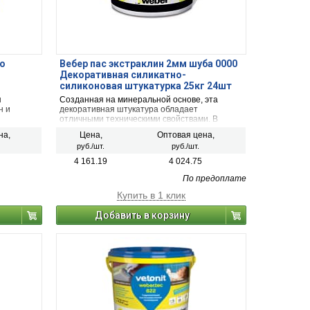
но
Вебер пас экстраклин 2мм шуба 0000
Декоративная силикатно-
силиконовая штукатурка 25кг 24шт
я
Созданная на минеральной основе, эта
н и
декоративная штукатура обладает
отличными техническими свойствами. В
состав смеси входят силикатные и
на,
Цена,
Оптовая цена,
силиконовые вещества, которые придают
руб./шт.
руб./шт.
материалу особую паропроницаемость.
Основной областью применения продукта
4 161.19
4 024.75
является теплоизоляция фасадов зданий.
Декоративная штукатурка extraClean 2mm
По предоплате
позволяет создавать поверхности с
Купить в 1 клик
эффектом «Шуба», которые обладают
высокими эстетическими свойствами и
Добавить в корзину
качественно защищают фасады зданий от
агрессивных факторов окружающей среды.