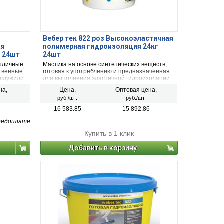
Вебер тек 822 роз Высокоэластичная
ая
полимерная гидроизоляция 24кг
г 24шт
24шт
отличные
Мастика на основе синтетических веществ,
ственные
готовая к употреблению и предназначенная
аслужили
для выполнения эластичной гидроизоляции
полов и стен во влажных и мокрых
на,
Цена,
Оптовая цена,
долго, не
помещениях. наносится валиком или кистью.
руб./шт.
руб./шт.
жении
16 583.85
15 892.86
редоплате
Купить в 1 клик
Добавить в корзину