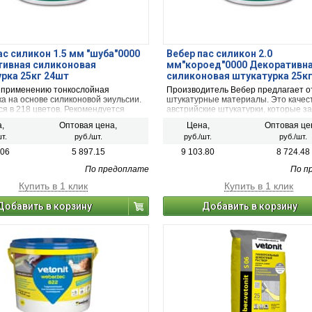
ас силикон 1.5 мм "шуба"0000
Вебер пас силикон 2.0
тивная силиконовая
мм"короед"0000 Декоративн
рка 25кг 24шт
силиконовая штукатурка 25к
к применению тонкослойная
Производитель Вебер предлагает 
а на основе силиконовой эиульсии.
штукатурные материалы. Это каче
я в 218 цветов. Рекомендуется
австрийские штукатурки, которые з
ь при сложных погодных условиях.
популярность в нашей стране.Такая
,
Оптовая цена,
Цена,
Оптовая це
силиконовая штукатурка прослужит 
т.
руб./шт.
руб./шт.
руб./шт.
потеряет качеств и цвета на протя
всего срока эксплуатации
.06
5 897.15
9 103.80
8 724.48
По предоплате
По п
Купить в 1 клик
Купить в 1 клик
Добавить в корзину
Добавить в корзину