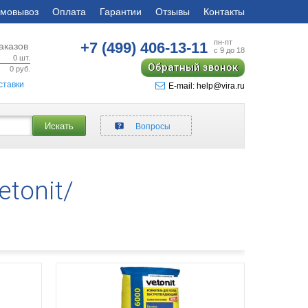
мовывоз
Оплата
Гарантии
Отзывы
Контакты
пн-пт
+7 (499)
406-13-11
аказов
с 9 до 18
0
шт.
Обратный звонок
0
руб.
ставки
E-mail: help@vira.ru
Искать
Вопросы
tonit/