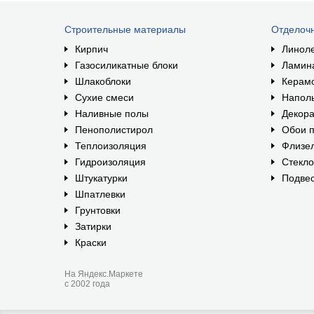
Строительные материалы
Отделоч
Кирпич
Линол
Газосиликатные блоки
Ламин
Шлакоблоки
Керам
Сухие смеси
Наполь
Наливные полы
Декора
Пенополистирол
Обои п
Теплоизоляция
Флизе
Гидроизоляция
Стекл
Штукатурки
Подвес
Шпатлевки
Грунтовки
Затирки
Краски
На Яндекс.Маркете
с 2002 года