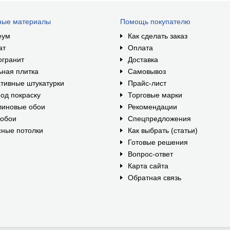
ные материалы
Помощь покупателю
еум
Как сделать заказ
ат
Оплата
огранит
Доставка
ная плитка
Самовывоз
тивные штукатурки
Прайс-лист
од покраску
Торговые марки
линовые обои
Рекомендации
ообои
Спецпредложения
ные потолки
Как выбрать (статьи)
Готовые решения
Вопрос-ответ
Карта сайта
Обратная связь