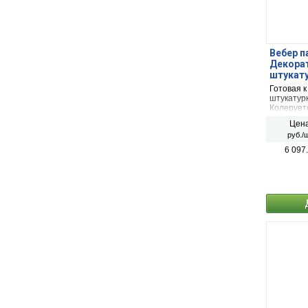
Вебер п
Декора
штукату
Готовая 
штукатурк
Колеруетс
применят
Цена
руб./ш
6 097