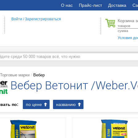
О нас
Прайс-лист
Доставка
Са
Войти
/
Зарегистрироваться
Корзина з
товаров
сумма
Условия до
Торговые марки
Вебер
Вебер Ветонит /Weber.Ve
вать по:
по цене
названию