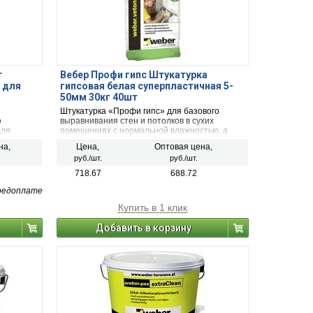
т
Вебер Профи гипс Штукатурка
 для
гипсовая белая суперпластичная 5-
50мм 30кг 40шт
Штукатурка «Профи гипс» для базового
о
выравнивания стен и потолков в сухих
для
помещениях с нормальной влажностью, а
также кухне, коридоре, сан.узле. Связующее:
на,
Цена,
Оптовая цена,
 воды под
гипс, заполнитель: перлит, расход смеси: 9-10
руб./шт.
руб./шт.
пателя,
кг/м2/10 мм, расход воды: 0.45-0.55 л/кг, время
есение
нанесения раствора 40 минут, время
718.67
688.72
высыхания одного слов(10 мм) 1-3 суток.
редоплате
Купить в 1 клик
Добавить в корзину