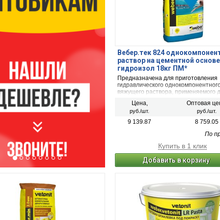
Вебер.тек 824 однокомпонен
раствор на цементной основе
гидроизол 18кг ПМ*
Предназначена для приготовления
гидравлического однокомпонентног
вяжущего раствора, применяемого 
эластичной изоляции строительных
Цена,
Оптовая це
сооружений от воздействия влаги и
руб./шт.
руб./шт.
давлением. наносится с помощью ш
строительной кисти, возможно нан
9 139.87
8 759.05
напылением.
По п
Купить в 1 клик
Добавить в корзину