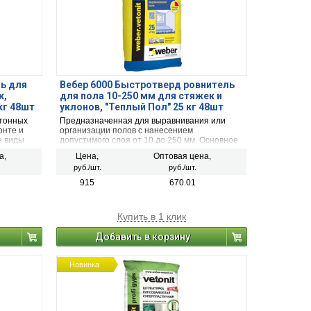
ль для
Вебер 6000 Быстротверд ровнитель
к,
для пола 10-250 мм для стяжек и
кг 48шт
уклонов, "Теплый Пол" 25 кг 48шт
етонных
Предназначенная для выравнивания или
онте и
организации полов с нанесением
е виды
допустимого слоя от 10 до 250 мм. Основное
жет
преимущество марки Weber Vetonit 6000
а,
Цена,
Оптовая цена,
тов
заключается в том, что он прекрасно
руб./шт.
руб./шт.
ание в
подходит для проведения, как внутренних,
рическими
так и наружных работ.
915
670.01
Купить в 1 клик
Добавить в корзину
Новинка