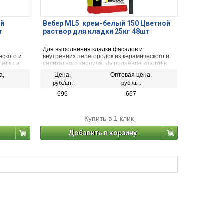
ой
Вебер ML5 крем-белый 150 Цветной
т
раствор для кладки 25кг 48шт
Для выполнения кладки фасадов и
еского и
внутренних перегородок из керамического и
ладки в
силикатного кирпича. Выполнение кладки в
 также
холодных чердачных помещениях, а также
а,
Цена,
Оптовая цена,
одящейся
т.н. холодной части дымохода, находящейся
руб./шт.
руб./шт.
овка
над кровлей. Изолированная облицовка
топок.
696
667
Купить в 1 клик
Добавить в корзину