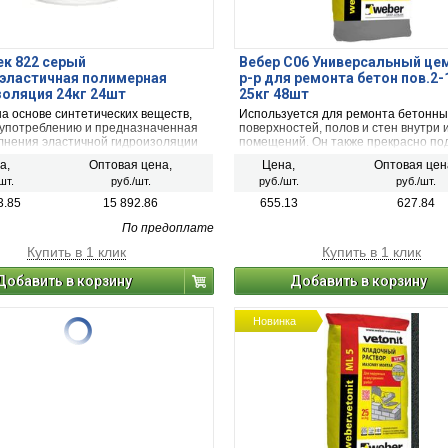
ек 822 серый
Вебер С06 Универсальный це
эластичная полимерная
р-р для ремонта бетон пов.2
оляция 24кг 24шт
25кг 48шт
а основе синтетических веществ,
Используется для ремонта бетонны
к употреблению и предназначенная
поверхностей, полов и стен внутри 
лнения эластичной гидроизоляции
помещений. Он также прекрасно по
тен во влажных и мокрых
для устранения дефектов заливки.
а,
Оптовая цена,
Цена,
Оптовая цен
ях. наносится валиком или кистью.
Вебер.Ветонит С06 быстро схватыв
шт.
руб./шт.
руб./шт.
руб./шт.
легко ложится на поверхность и за
различные дыры и трещины. Нанос
3.85
15 892.86
655.13
627.84
раствор следует при температуре н
+5°С.
По предоплате
Купить в 1 клик
Купить в 1 клик
Добавить в корзину
Добавить в корзину
Новинка