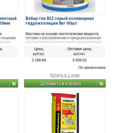
ментный
Вебер тек 822 серый полимерная
-10мм
гидроизоляция 8кг 60шт
х
Мастика на основе синтетических веществ,
и снаружи
готовая к употреблению и предназначенная
дходит
для выполнения эластичной гидроизоляции
полов и стен во влажных и мокрых
а,
Цена,
Оптовая цена,
ается,
помещениях. Наносится валиком или кистью.
руб./шт.
руб./шт.
полняет
ить
3 188.89
3 056.02
е менее
По предоплате
Купить в 1 клик
Добавить в корзину