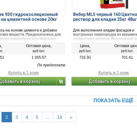
ек 930 гидроизоляционный
Вебер ML5 черный 160 Цветн
 на цементной основе 20кг
раствор для кладки 25кг 48ш
сь на основе цемента и добавок
Для выполнения кладки фасадов и
еских веществ. Предназначена для
внутренних перегородок из керамич
ления гидравлического вяжущего
силикатного кирпича. Выполнение к
, применяемого для жесткой
холодных чердачных помещениях, а
,
Оптовая цена,
Цена,
Оптовая цен
щей изоляции строительных
т.н. холодной части дымохода, нах
т.
руб./шт.
руб./шт.
руб./шт.
й от воздействия влаги.
над кровлей. Изолированная облиц
топок.
.51
1 355.57
731.91
701.41
По предоплате
Купить в 1 клик
Купить в 1 клик
Добавить в корзину
Добавить в корзину
ПОКАЗАТЬ ЕЩЁ
2
3
4
5
...
14
»