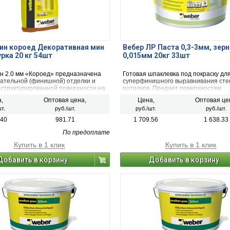
ин короед Декоративная мин
Вебер ЛР Паста 0,3-3мм, зер
рка 20 кг 54шт
0,015мм 20кг 33шт
н 2.0 мм «Короед» предназначена
Готовая шпаклевка под покраску дл
чательной (финишной) отделки и
суперфинишного выравнивания сте
 структурированной поверхности на
потолков. Предает поверхностям
ренных и загрунтованных
ослепительно белый цвет
,
Оптовая цена,
Цена,
Оптовая це
стях; для защиты и декоративного
т.
руб./шт.
руб./шт.
руб./шт.
я (цветового и структурного)
новых, реконструируемых,
.40
981.71
1 709.56
1 638.33
ируемых или ремонтируемых
для окончательной отделки системы
По предоплате
ной теплоизоляции; для
Купить в 1 клик
Купить в 1 клик
вания при внешней и внутренней
 при внешней отделке обязательно
Добавить в корзину
Добавить в корзину
тся грунтовка.