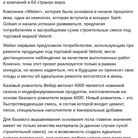
и компаний в 64 странах мира.
Компания «Weber», которая была основана в начале прошлого
века, одна из немногих, которая вступила в концерн Saint-
Gobain и начала успешно развиваться, предлагая
потребителям и застройщикам сухие строительные смеси под
торговой маркой Vetonit.
Weber первыми предложили потребителям, использующим при
ремонте продукцию под торговой маркой Vetonit, вести
дистанционное наблюдение за качеством выполненных работ.
Конечно, пока этот проект реализуется только в рамках
конкурса, но можно надеяться, что в будущем он принесет свои
плоды и мечты об идеальном ремонте воплотятся в жизнь.
Базовый ровнитель Вебер.ветонит 6000 является новинкой
сезона и модифицированным продуктом, изготовленным на
основе базового ровнителя марки 6000. Новый ровнитель – это
быстротвердеющая смесь, в состав которой входит цемент,
песок, специальные наполнители и минеральные добавки.
Для базового выравнивания основания пола главное значение
имеет не только качества материала (в данном случае сухой
строительной смеси), но и возможность создать идеально
ровную поверхность под укладку любого напольного покрытия –