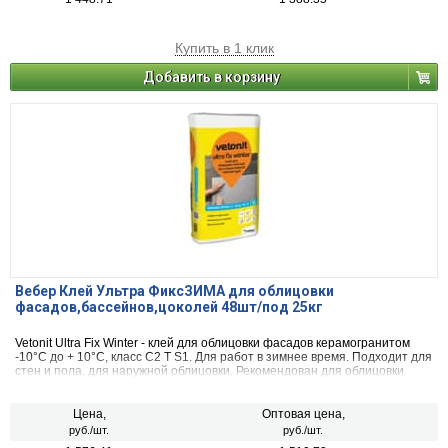
Купить в 1 клик
Добавить в корзину
Вебер Клей Ультра ФиксЗИМА для облицовки
фасадов,бассейнов,цоколей 48шт/под 25кг
Vetonit Ultra Fix Winter - клей для облицовки фасадов керамогранитом
-10°С до + 10°С, класс C2 T S1. Для работ в зимнее время. Подходит для
стен и пола, для наружной облицовки. Рекомендован для облицовки
фасадов клинкерной плиткой. Поперечная деформативность позволяет
работать с плиткой без ограничений формата - плитка особо большого
размера или с разницей сторон 1/2 и более. Нивелирует вибронагрузки
Цена,
Оптовая цена,
и динамические нагрузки - подходит для зон с повышенным трафиком:
руб./шт.
руб./шт.
входные группы, общественные помещения.