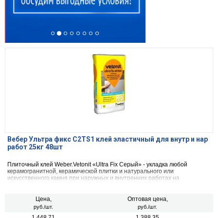
Вебер Ультра фикс C2TS1 клей эластичный для внутр и нар
работ 25кг 48шт
Плиточный клей Weber.Vetonit «Ultra Fix Серый» - укладка любой
керамогранитной, керамической плитки и натурального или
искусственного камня при наружных и внутренних работах на
ответственных поверхностях (цоколь, фасады, фонтаны) и
поверхностях, испытывающих высокие истирающие нагрузки (лестницы
и открытые пешеходные террасы)
Цена,
Оптовая цена,
руб./шт.
руб./шт.
1 448.71
1 388.35