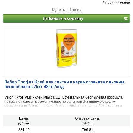
По предоплате
Купить в 1 клик
Добавить в корзину
Вебер Профи+ Клей для плитки и керамогранита с низким
пылеобразов 25кг 48шт/под
Vetonit Profi Plus - клей класса С1 Т. Уникальная беспылевая формула
позволяет сделать ремонт чище, не запачкав финишную отделку
соседних зон. Меньше пыли - больше комфорта для работы мастера.
Подходит для внутренних и наружных работ. Для стен и пола, включая
систему «Теплый пол». Рекомендованный формат керамогранита до
45х45 см на стены и до 60х60 см на пол. Совместим с гидроизоляцией,
Цена,
Оптовая цена,
надёжен в эксплуатации влажных помещений.
руб./шт.
руб./шт.
831.45
796.81