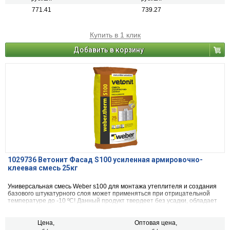
771.41
739.27
Купить в 1 клик
Добавить в корзину
1029736 Ветонит Фасад S100 усиленная армировочно-
клеевая смесь 25кг
Универсальная смесь Weber s100 для монтажа утеплителя и создания
базового штукатурного слоя может применяться при отрицательной
температуре до -10 ºС! Данный продукт твердеет без усадки, обладает
хорошей адгезией ко всем общепринятым строительным основаниям
Цена,
Оптовая цена,