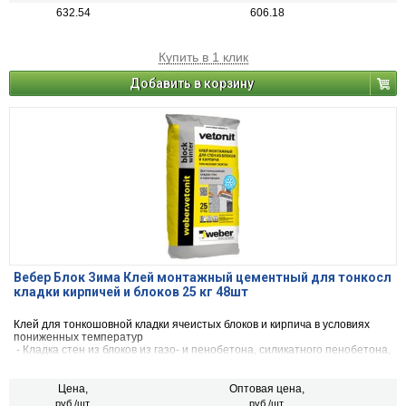
632.54
606.18
Купить в 1 клик
Добавить в корзину
Вебер Блок Зима Клей монтажный цементный для тонкосл
кладки кирпичей и блоков 25 кг 48шт
Клей для тонкошовной кладки ячеистых блоков и кирпича в условиях
пониженных температур
- Кладка стен из блоков из газо- и пенобетона, силикатного пенобетона,
пазогребневых блоков и кирпича.
- Возведение стен из блоков в короткие сроки с минимальным расходом
материала.
Цена,
Оптовая цена,
- позволяет работать в зимних условиях (до -10°С)
руб./шт.
руб./шт.