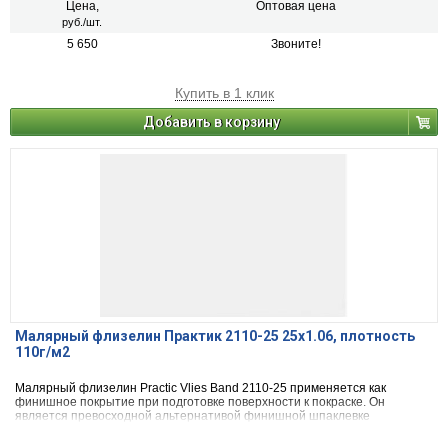
или в качестве подложки под обои любого типа.
Цена,
Оптовая цена
руб./шт.
5 650
Звоните!
Купить в 1 клик
Добавить в корзину
Малярный флизелин Практик 2110-25 25х1.06, плотность
110г/м2
Малярный флизелин Practic Vlies Band 2110-25 применяется как
финишное покрытие при подготовке поверхности к покраске. Он
является превосходной альтернативой финишной шпаклевке
поверхности. Применяется при строительстве и ремонте жилых,
офисных, вспомогательных помещений для чистовой отделки стен и