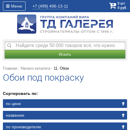
0
шт.
Меню
+7 (499)
406-13-11
0
руб.
Искать
Главная
Начало каталога
11. Обои
Обои под покраску
Сортировать по:
по цене
названию
по производителю