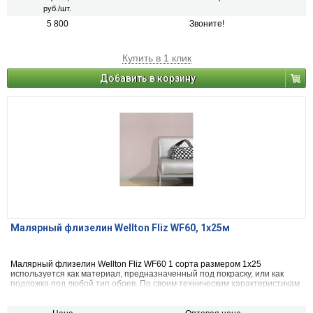
руб./шт.
5 800
Звоните!
Купить в 1 клик
Добавить в корзину
Малярный флизелин Wellton Fliz WF60, 1x25м
Малярный флизелин Wellton Fliz WF60 1 сорта размером 1x25
используется как материал, предназначенный под покраску, или как
подложка под любой тип обоев. По своим техническим характеристикам
флизелин схож со стекловолокном, с той лишь разницей, что с его
помощью можно скрыть все неровности, трещины и другие дефекты