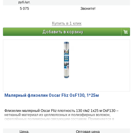
руб./шт.
5 075
Звоните!
Купить в 1 клик
Добавить в корзину
Малярный флизелин Oscar Fliz OsF130, 1*25м
Флизелин малярный Oscar Fliz плотность 130 г/м2 1х25 м OsF130 –
нетканый материал из целлюлозных и полиэфирных волокон,
скреплённых полимерным связующим составом. Применяется в
качестве выравнивающей и армирующей основы для наклеивания
обычных обоев (подложка), безфактурных обоев под покраску.
Цена,
Оптовая цена