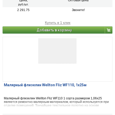
поверхности. Используя малярный флизелин Wellton Fliz, вы
Цена,
Оптовая цена
гарантировано получите необычный и эксклюзивный дизайн любого
руб./шт.
помещения, не зависимо от его назначения, отличительными
2 291.75
Звоните!
особенностями которого является экологичность и практичность.
Купить в 1 клик
Добавить в корзину
Малярный флизелин Wellton Fliz WF110, 1х25м
Малярный флизелин Wellton Fliz WF110 1 сорта размером 1,06х25
является ремонтно-малярным материалом, который используется при
отделке помещений. Тончайшее текстильное полотно на основе
целлюлозы и полимерных материалов скроет все неровности и
дефекты стен, а также будет служить прекрасной основой под покраску