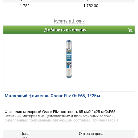
1 782
1 752.30
Купить в 1 клик
Добавить в корзину
Малярный флизелин Oscar Fliz OsF65, 1*25м
Флизелин малярный Oscar Fliz плотность 65 г/м2 1х25 м OsF65 –
нетканый материал из целлюлозных и полиэфирных волокон,
скреплённых полимерным связующим составом. Применяется в
качестве выравнивающей и армирующей основы для наклеивания
обычных обоев (подложка), безфактурных обоев под покраску.
Цена,
Оптовая цена