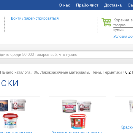
О нас
Прайс-лист
Доставка
Са
Войти
/
Зарегистрироваться
Корзина з
товаров
сумма
Условия до
Начало каталога
06. Лакокрасочные материалы, Пены, Герметики
6.2 
аски
Краск