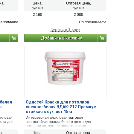
ьная
помещениях, для покраски ответственных
на,
Цена,
Оптовая цена,
 светлые
участков. Особо прочная. Класс пожарной
руб./шт.
руб./шт.
"
безопасности КМ1. Фасовка пластиковое
ьная
ведро - 15 кг.
2 160
2 080
 светлые и
редоплате
По предоплате
Купить в 1 клик
Добавить в корзину
 белая
Одиссей Краска для потолков
ж
снежно-белая ВДАК-212 Премиум
стойкая к сух. ист 15кг
риловая
Интерьерная акриловая матовая
вета для
влагостойкая краска белого цвета для
покраски потолков и запотолочных
пасности
пространств. Применяется для окраски
а,
Цена,
Оптовая цена,