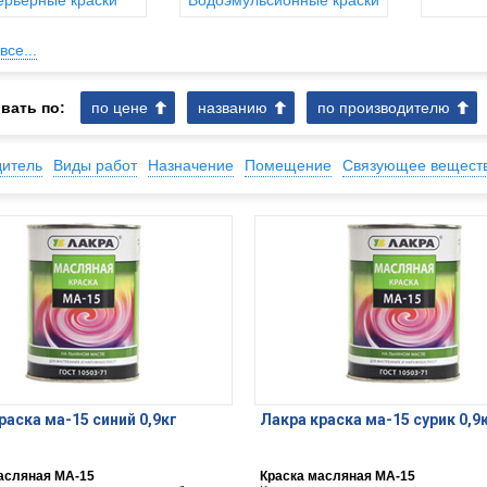
ерьерные краски
Водоэмульсионные краски
все...
вать по:
по цене
названию
по производителю
дитель
Виды работ
Назначение
Помещение
Связующее вещест
раска ма-15 синий 0,9кг
Лакра краска ма-15 сурик 0,9
асляная МА-15
Краска масляная МА-15