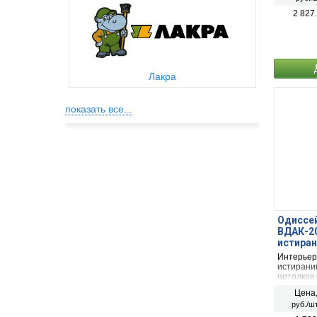
2 827
Лакра
показать все...
Одиссей
ВДАК-20
истиран
Интерьер
истиранию
потолков 
пожарной
Цена
Евробак - 
руб./шт