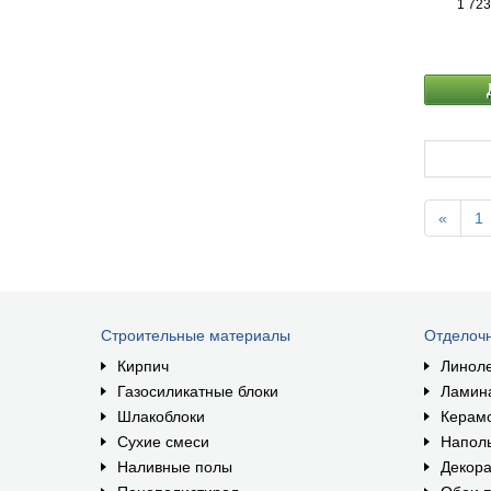
1 723
«
1
Строительные материалы
Отделоч
Кирпич
Линол
Газосиликатные блоки
Ламин
Шлакоблоки
Керам
Сухие смеси
Наполь
Наливные полы
Декора