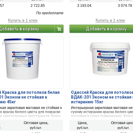
.57
2 722.85
3 193.04
3 074.78
По предоплате
Купить в 1 клик
Купить в 1 клик
Добавить в корзину
Добавить в корзину
 Краска для потолков белая
Одиссей Краска для потолко
1 Эконом не стойкая к
ВДАК-201 Эконом не стойкая 
ию 45кг
истиранию 15кг
ная акриловая матовая не стойкая к
Интерьерная акриловая матовая не 
 краска белого цвета для покраски
сухому истиранию краска белого цв
и запотолочных пространств. Класс
потолков в сухих помещениях. Клас
 безопасности КМ1. Фасовка
пожарной безопасности КМ1 (Г1). Ф
,
Оптовая цена,
Цена,
Оптовая цен
45 кг.
пластиковое ведро - 15 кг.
.
руб./шт.
руб./шт.
руб./шт.