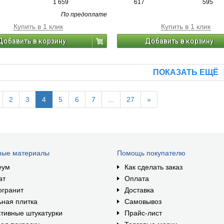
1 659
617
595
По предоплате
Купить в 1 клик
Купить в 1 клик
Добавить в корзину
Добавить в корзину
ПОКАЗАТЬ ЕЩЁ
2
3
4
5
6
7
...
27
»
ные материалы
Помощь покупателю
еум
Как сделать заказ
ат
Оплата
огранит
Доставка
ная плитка
Самовывоз
тивные штукатурки
Прайс-лист