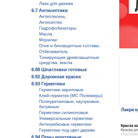
Лаки для дерева
6.7 Антисептики
Антиплесень
Антисептик
Гидрофобизаторы
Масла
Морилки
Огне и биозащитные составы
Отбеливатель
Тонирующие древозащитные
средства, масла
6.88 Шпатлевки готовые
6.92 Дорожная краска
6.93 Герметики
Герметики акриловые
Клей-герметик (МС Полимеры)
Полиуретановые, каучуковые,
битумные
Лакра к
Герметики силиконовые
Универсальные герметики
Антигрибковые герметики
Краска м
Герметики под цвет дерева
Краска д
окрашива
6.94 Пены монтажные