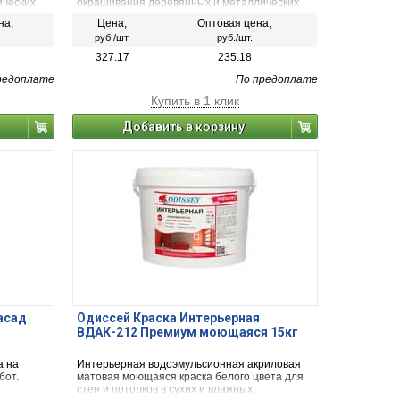
ических
окрашивания деревянных и металлических
изделий.
на,
Цена,
Оптовая цена,
руб./шт.
руб./шт.
327.17
235.18
редоплате
По предоплате
Купить в 1 клик
Добавить в корзину
асад
Одиссей Краска Интерьерная
ВДАК-212 Премиум моющаяся 15кг
а на
Интерьерная водоэмульсионная акриловая
бот.
матовая моющаяся краска белого цвета для
стен и потолков в сухих и влажных