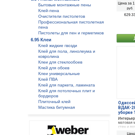
изделий.
Цена за 1
Бытовые монтажные пены
руб.
Клей-пена
629.3
Очистители пистолетов
Профессиональная пистолетная
пена
Пистолеты для пен и герметиков
6.95 Клеи
Клей жидкие гвозди
Клей для пола, линолеума и
ковролина
Клеи для стеклообоев
Клей для обоев
Клеи универсальные
Клей ПВА
Клей для паркета, ламината
Клей для потолочных плит и
бордюров
Плиточный клей
Одиссей
Мастика битумная
ВДАК-20
уборке 
Интерьер
матовая 
стен и по
помещени
Цена