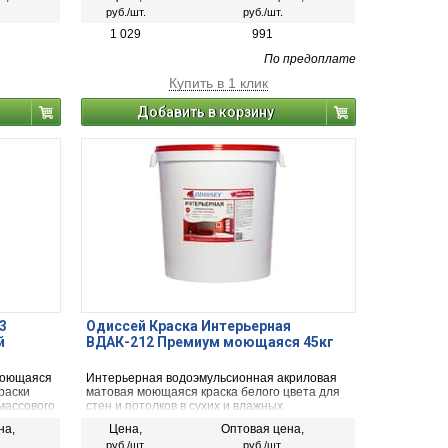
потолков в медицинских, детских,
руб./шт.
руб./шт.
образовательных и дошкольных
учреждениях. Класс пожарной безопасности
1 029
991
КМ1. Фасовка пластиковое ведро - 15 кг.
По предоплате
Купить в 1 клик
Добавить в корзину
3
Одиссей Краска Интерьерная
й
ВДАК-212 Премиум моющаяся 45кг
моющаяся
Интерьерная водоэмульсионная акриловая
раски
матовая моющаяся краска белого цвета для
массового
стен и потолков в сухих и влажных
ии.
помещениях, для покраски ответственных
на,
Цена,
Оптовая цена,
участков. Особо прочная. Класс пожарной
руб./шт.
руб./шт.