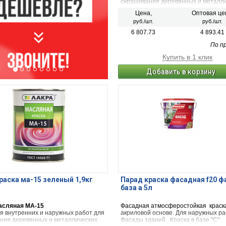
окрашивания деревянных и металл
изделий.
Цена,
Оптовая це
руб./шт.
руб./шт.
6 807.73
4 893.41
По п
Купить в 1 клик
Добавить в корзину
раска ма-15 зеленый 1,9кг
Парад краска фасадная f20 ф
база а 5л
асляная МА-15
Фасадная атмосферостойкая краск
ля внутренних и наружных работ для
акриловой основе. Для наружных ра
ния деревянных и металлических
Фасады зданий. Краска в базе "С"