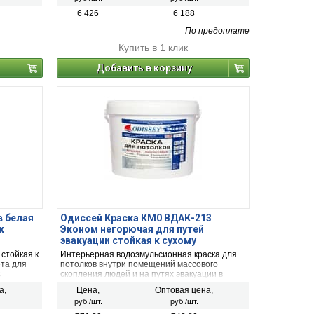
безопасности КМ1. Фасовка Евробак - 45 кг.
6 426
6 188
По предоплате
Купить в 1 клик
Добавить в корзину
в белая
Одиссей Краска КМ0 ВДАК-213
к
Эконом негорючая для путей
эвакуации стойкая к сухому
истиранию 15кг
стойкая к
Интерьерная водоэмульсионная краска для
ета для
потолков внутри помещений массового
с
скопления людей и на путях эвакуации в
асовка
соответствии с №123-ФЗ. Для ручного и
а,
Цена,
Оптовая цена,
безвоздушного нанесения. Не стойкая к
руб./шт.
руб./шт.
сухому истиранию.