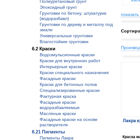
Инт
Полиуретановый грунт
Эпоксидный грунт
Грунтовки по бетону, штукатурке
показать 
(водоразбавл)
Грунтовки по дереву и металлу под
эмали
Сортиро
Универсальные грунтовки
Влагостойкие грунтовки
Произво
6.2 Краски
Водоэмульсионные краски
Краски для внутренних работ
Интерьерные краски
Краски специального назначения
Фасадные краски
Краски для бетонных полов
Специализированные краски
Фактурная краска
Фасадные краски
водоразбавляемые
Масляные краски
Фасадные краски на основе
Лакра к
растворителя
6.21 Пигменты
Краска м
Пигменты Лакра