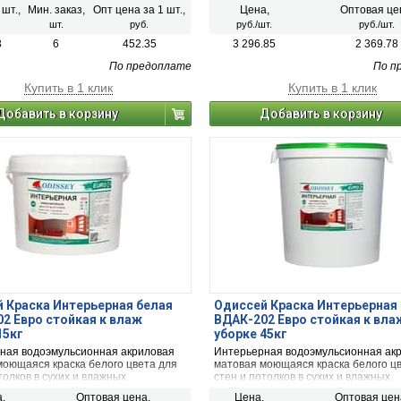
применяется либо как самостоятел
 шт.,
Мин. заказ,
Опт цена за 1 шт.,
Цена,
Оптовая це
белая краска, либо для колеровки в
шт.
руб.
руб./шт.
руб./шт.
и пастельные тона. Краска в базе "А
применяется либо как самостоятел
3
6
452.35
3 296.85
2 369.78
белая краска, либо для колеровки в
пастельные тона.
По предоплате
По п
Купить в 1 клик
Купить в 1 клик
Добавить в корзину
Добавить в корзину
 Краска Интерьерная белая
Одиссей Краска Интерьерная
2 Евро стойкая к влаж
ВДАК-202 Евро стойкая к вла
15кг
уборке 45кг
ная водоэмульсионная акриловая
Интерьерная водоэмульсионная ак
моющаяся краска белого цвета для
матовая моющаяся краска белого ц
толков в сухих и влажных
стен и потолков в сухих и влажных
ях. Класс пожарной безопасности
помещениях. Класс пожарной безо
,
Оптовая цена,
Цена,
Оптовая цен