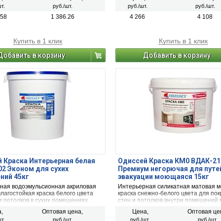
вка пластиковое ведро - 15 кг.
КМ1. Фасовка Евробак - 45 кг.
т.
руб./шт.
руб./шт.
руб./шт.
.58
1 386.26
4 266
4 108
Купить в 1 клик
Купить в 1 клик
Добавить в корзину
Добавить в корзину
 Краска Интерьерная белая
Одиссей Краска КМ0 ВДАК-21
2 Эконом для сухих
Премиум негорючая для путе
ний 45кг
эвакуации моющаяся 15кг
ная водоэмульсионная акриловая
Интерьерная силикатная матовая 
лагостойкая краска белого цвета
краска снежно-белого цвета для пок
и потолков в сухих помещениях.
стен и потолков внутри помещений 
жарной безопасности КМ1. Фасовка
скопления людей и на путях эвакуац
,
Оптовая цена,
Цена,
Оптовая це
45 кг.
т.
руб./шт.
руб./шт.
руб./шт.