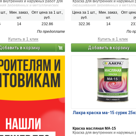
ля внутренних и наружных работ для
Краска для внутренних и наружных 
ния деревянных и металлических
окрашивания деревянных и металл
изделий.
 шт.,
Мин. заказ,
Опт цена за 1 шт.,
Цена за 1 шт.,
Мин. заказ,
Опт цена
шт.
руб.
руб.
шт.
р
6
14
232.86
322.36
14
23
По предоплате
По п
Купить в 1 клик
Купить в 1 клик
Добавить в корзину
Добавить в корзину
Лакра краска ма-15 сурик 25к
Краска масляная МА-15
Краска для внутренних и наружных 