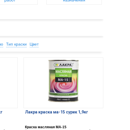
работ
назначения
во
Тип краски
Цвет
кг
Лакра краска ма-15 сурик 1,9кг
Краска масляная МА-15