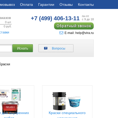
мовывоз
Оплата
Гарантии
Отзывы
Контакты
пн-пт
+7 (499)
406-13-11
аказов
с 9 до 18
0
шт.
Обратный звонок
0
руб.
ставки
E-mail: help@vira.ru
Искать
Вопросы
Краски
и для внутренних
Краски специального