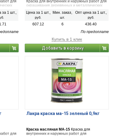
работ для
Краска для внутренних и наружных работ для
ических
окрашивания деревянных и металлических
изделий.
 за 1 шт.,
Цена за 1 шт.,
Мин. заказ,
Опт цена за 1 шт.,
уб.
руб.
шт.
руб.
1.71
607.12
6
436.40
редоплате
По предоплате
Купить в 1 клик
Добавить в корзину
г
Лакра краска ма-15 зеленый 0,9кг
Краска масляная МА-15
Краска для
работ для
внутренних и наружных работ для