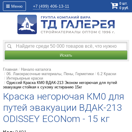
0
шт.
Меню
+7 (499)
406-13-11
0
руб.
Искать
Главная
Начало каталога
06. Лакокрасочные материалы, Пены, Герметики
6.2 Краски
Интерьерные краски
Одиссей Краска КМ0 ВДАК-213 Эконом негорючая для путей
эвакуации стойкая к сухому истиранию 15кг
Краска негорючая КМ0 для
путей эвакуации ВДАК-213
ODISSEY ECONom - 15 кг