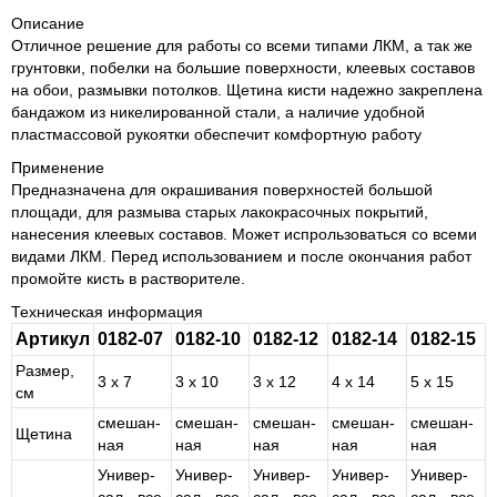
Описание
Отличное решение для работы со всеми типами ЛКМ, а так же
грунтовки, побелки на большие поверхности, клеевых составов
на обои, размывки потолков. Щетина кисти надежно закреплена
бандажом из никелированной стали, а наличие удобной
пластмассовой рукоятки обеспечит комфортную работу
Применение
Предназначена для окрашивания поверхностей большой
площади, для размыва старых лакокрасочных покрытий,
нанесения клеевых составов. Может испрользоваться со всеми
видами ЛКМ. Перед использованием и после окончания работ
промойте кисть в растворителе.
Техническая информация
Артикул
0182-07
0182-10
0182-12
0182-14
0182-15
Размер,
3 х 7
3 х 10
3 х 12
4 х 14
5 х 15
см
сме­шан­
сме­шан­
сме­шан­
сме­шан­
сме­шан­
Щетина
ная
ная
ная
ная
ная
Уни­вер­
Уни­вер­
Уни­вер­
Уни­вер­
Уни­вер­