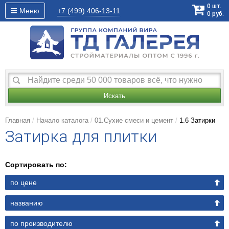
0
шт.
Меню
+7 (499)
406-13-11
0
руб.
Искать
Главная
Начало каталога
01.Сухие смеси и цемент
1.6 Затирки
Затирка для плитки
Сортировать по:
по цене
названию
по производителю