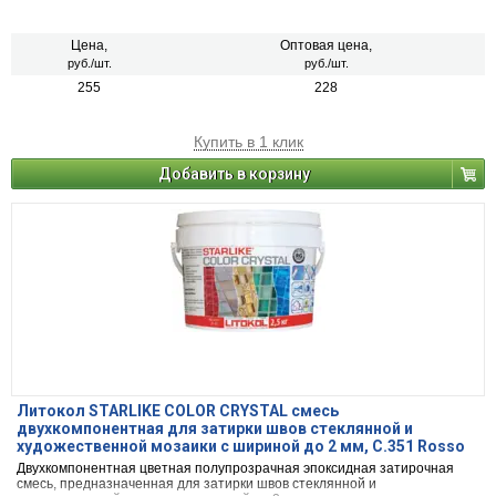
Цена,
Оптовая цена,
руб./шт.
руб./шт.
255
228
Купить в 1 клик
Добавить в корзину
Литокол STARLIKE COLOR CRYSTAL смесь
двухкомпонентная для затирки швов стеклянной и
художественной мозаики с шириной до 2 мм, C.351 Rosso
Pompei, 2кг
Двухкомпонентная цветная полупрозрачная эпоксидная затирочная
смесь, предназначенная для затирки швов стеклянной и