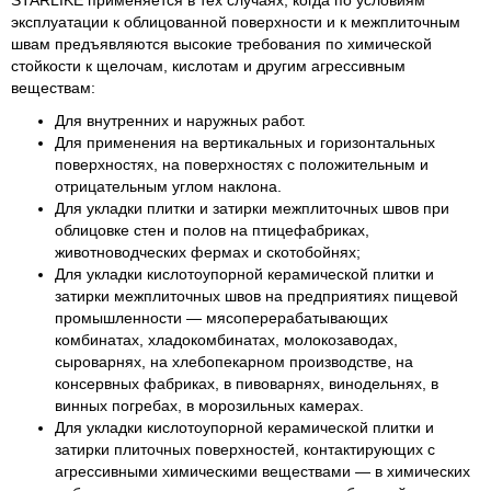
STARLIKE применяется в тех случаях, когда по условиям
эксплуатации к облицованной поверхности и к межплиточным
швам предъявляются высокие требования по химической
стойкости к щелочам, кислотам и другим агрессивным
веществам:
Для внутренних и наружных работ.
Для применения на вертикальных и горизонтальных
поверхностях, на поверхностях с положительным и
отрицательным углом наклона.
Для укладки плитки и затирки межплиточных швов при
облицовке стен и полов на птицефабриках,
животноводческих фермах и скотобойнях;
Для укладки кислотоупорной керамической плитки и
затирки межплиточных швов на предприятиях пищевой
промышленности — мясоперерабатывающих
комбинатах, хладокомбинатах, молокозаводах,
сыроварнях, на хлебопекарном производстве, на
консервных фабриках, в пивоварнях, винодельнях, в
винных погребах, в морозильных камерах.
Для укладки кислотоупорной керамической плитки и
затирки плиточных поверхностей, контактирующих с
агрессивными химическими веществами — в химических