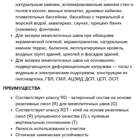
натуральным камнем, агломерированным камнем стен и
полов в кухнях, ванных комнатах, душевых кабинах,
плавательных бассейнах, бассейнах с термальной и
морской водой, аквапарках, саунах, турецких банях
(хамамах), фонтанах.
Для затирки межплиточных швов при облицовке
керамической плиткой, керамогранитом, натуральным
камнем террас, балконов, эксплуатируемых кровель,
входных групп зданий, цоколей и фасадов зданий.
Для затирки межплиточных швов на основаниях,
подвергающихся деформационным нагрузкам — полы с
водяным и электрическим подогревом, конструкции из
гипсокартона, ГВЛ, СМЛ, АЦЭИД, ДСП, ЦСП, ОСП.
ПРЕИМУЩЕСТВА
Соответствует классу RG - затирочный состав на основе
реактивных смол (R) для межплиточных швов (G)
Соответствует классу R2T - клей на основе реактивных
смол (R) улучшенного качества (2) с нулевым
вертикальным сползанием (T)
Легкость использования и очистки
Отличная химическая устойчивость