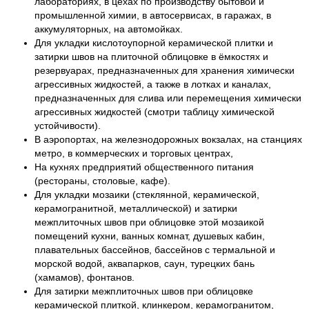
лабораториях, в цехах по производству бытовой и
промышленной химии, в автосервисах, в гаражах, в
аккумуляторных, на автомойках.
Для укладки кислотоупорной керамической плитки и
затирки швов на плиточной облицовке в ёмкостях и
резервуарах, предназначенных для хранения химически
агрессивных жидкостей, а также в лотках и каналах,
предназначенных для слива или перемещения химически
агрессивных жидкостей (смотри таблицу химической
устойчивости).
В аэропортах, на железнодорожных вокзалах, на станциях
метро, в коммерческих и торговых центрах,
На кухнях предприятий общественного питания
(рестораны, столовые, кафе).
Для укладки мозаики (стеклянной, керамической,
керамогранитной, металлической) и затирки
межплиточных швов при облицовке этой мозаикой
помещений кухни, ванных комнат, душевых кабин,
плавательных бассейнов, бассейнов с термальной и
морской водой, аквапарков, саун, турецких бань
(хамамов), фонтанов.
Для затирки межплиточных швов при облицовке
керамической плиткой, клинкером, керамогранитом,