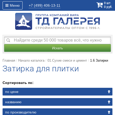
0
шт.
Меню
+7 (499)
406-13-11
0
руб.
Искать
Главная
Начало каталога
01.Сухие смеси и цемент
1.6 Затирки
Затирка для плитки
Сортировать по:
по цене
названию
по производителю