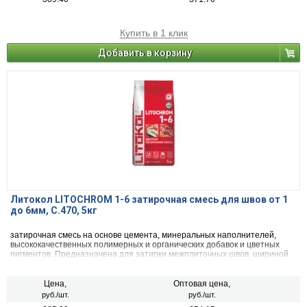
Купить в 1 клик
Добавить в корзину
Литокол LITOCHROM 1-6 затирочная смесь для швов от 1
до 6мм, С.470, 5кг
затирочная смесь на основе цемента, минеральных наполнителей,
высококачественных полимерных и органических добавок и цветных
пигментов. Предназначена для затирки межплиточных швов, шириной
от 1 до 6 мм включительно, при облицовке стен и полов керамической
плиткой, стеклянной мозаикой, керамогранитом, натуральным камнем,
агломератом.
Цена,
Оптовая цена,
руб./шт.
руб./шт.