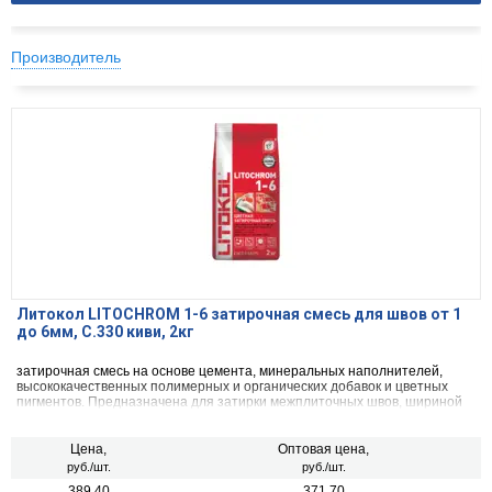
Производитель
Литокол LITOCHROM 1-6 затирочная смесь для швов от 1
до 6мм, С.330 киви, 2кг
затирочная смесь на основе цемента, минеральных наполнителей,
высококачественных полимерных и органических добавок и цветных
пигментов. Предназначена для затирки межплиточных швов, шириной
от 1 до 6 мм включительно, при облицовке стен и полов керамической
плиткой, стеклянной мозаикой, керамогранитом, натуральным камнем,
агломератом.
Цена,
Оптовая цена,
руб./шт.
руб./шт.
389.40
371.70