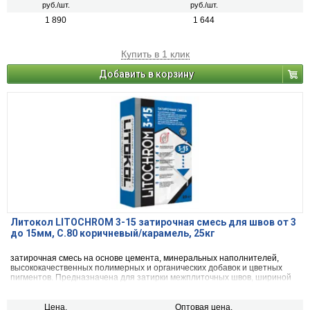
руб./шт.
руб./шт.
1 890
1 644
Купить в 1 клик
Добавить в корзину
Литокол LITOCHROM 3-15 затирочная смесь для швов от 3
до 15мм, C.80 коричневый/карамель, 25кг
затирочная смесь на основе цемента, минеральных наполнителей,
высококачественных полимерных и органических добавок и цветных
пигментов. Предназначена для затирки межплиточных швов, шириной
от 3 до 15 мм включительно, при облицовке стен и полов керамической
плиткой, стеклянной мозаикой, керамогранитом, натуральным камнем,
агломератом.
Цена,
Оптовая цена,