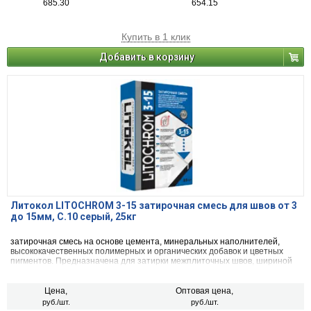
685.30
654.15
Купить в 1 клик
Добавить в корзину
Литокол LITOCHROM 3-15 затирочная смесь для швов от 3
до 15мм, C.10 серый, 25кг
затирочная смесь на основе цемента, минеральных наполнителей,
высококачественных полимерных и органических добавок и цветных
пигментов. Предназначена для затирки межплиточных швов, шириной
от 3 до 15 мм включительно, при облицовке стен и полов керамической
плиткой, стеклянной мозаикой, керамогранитом, натуральным камнем,
агломератом.
Цена,
Оптовая цена,
руб./шт.
руб./шт.