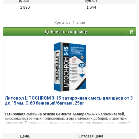
руб./шт.
руб./шт.
1 890
1 644
Купить в 1 клик
Добавить в корзину
Литокол LITOCHROM 3-15 затирочная смесь для швов от 3
до 15мм, C.60 бежевый/багама, 25кг
затирочная смесь на основе цемента, минеральных наполнителей,
высококачественных полимерных и органических добавок и цветных
пигментов. Предназначена для затирки межплиточных швов, шириной
от 3 до 15 мм включительно, при облицовке стен и полов керамической
плиткой, стеклянной мозаикой, керамогранитом, натуральным камнем,
агломератом.
Цена,
Оптовая цена,