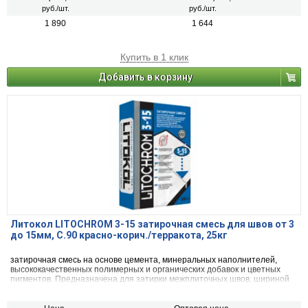
руб./шт.
руб./шт.
1 890
1 644
Купить в 1 клик
Добавить в корзину
Литокол LITOCHROM 3-15 затирочная смесь для швов от 3
до 15мм, C.90 красно-корич./терракота, 25кг
затирочная смесь на основе цемента, минеральных наполнителей,
высококачественных полимерных и органических добавок и цветных
пигментов. Предназначена для затирки межплиточных швов, шириной
от 3 до 15 мм включительно, при облицовке стен и полов керамической
плиткой, стеклянной мозаикой, керамогранитом, натуральным камнем,