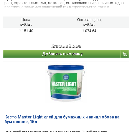
реек, строительных плит, металлов, стекловолокна и различных видов
пластика, а также для уплотнений как в строительстве, так и в
судостроительной, лодочной и транспортной промышленности.
Подходит также для заделки подверженных механической нагрузке
эластичных швов.
Цена,
Оптовая цена,
руб./шт.
руб./шт.
1 151.40
1 074.64
Купить в 1 клик
Добавить в корзину
Кесто Master Light клей для бумажных и винил обоев на
бум основе, 15л