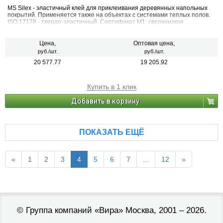
MS Silex - эластичный клей для приклеивания деревянных напольных
покрытий. Применяется также на объектах с системами теплых полов.
ISO 17178 - твердо-эластичный. Сертификат М1: сверхнизкое
выделение вредных летучих веществ из материала в процессе
эксплуатации.
Цена,
Оптовая цена,
руб./шт.
руб./шт.
20 577.77
19 205.92
Купить в 1 клик
Добавить в корзину
ПОКАЗАТЬ ЕЩЁ
«
1
2
3
4
5
6
7
...
12
»
©
Группа компаний «Вира»
Москва, 2001 – 2026.