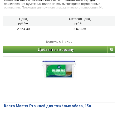
Имеющий классификацию эмиссии М1 готовый клейстер для
приклеивания бумажных обоев на впитывающие и окрашенные
основания. Подходит для ручного и механического нанесения. Не
применяется для твердых пластмассовых материалов или пластиковых
поверхностей.
Цена,
Оптовая цена,
руб./шт.
руб./шт.
2 864.30
2 673.35
Купить в 1 клик
Добавить в корзину
Кесто Master Pro клей для тяжёлых обоев, 15л