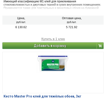
Имеющий классификацию М1 клей для приклеивания
стекловолокнистых и джутовых тканей в сухих внутренних помещениях.
Применяется также для текстильных и виниловых обоев на бумажной
основе. Не подходит для твердых пластиковых материалов.
Цена,
Оптовая цена,
руб./шт.
руб./шт.
6 130.62
5 721.92
Купить в 1 клик
Добавить в корзину
Кесто Master Pro клей для тяжёлых обоев, 3кг