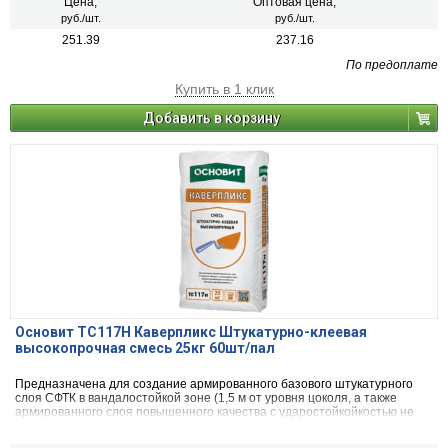
порогов, защитных экранов, розеток, карнизов,материалов из
Цена,
Оптовая цена,
пенополистирола, полиуретана, термо- и акустических изоляционных
руб./шт.
руб./шт.
материалов
251.39
237.16
По предоплате
Купить в 1 клик
Добавить в корзину
Основит TC117H Каверпликс Штукатурно-клеевая
высокопрочная смесь 25кг 60шт/пал
Предназначена для создание армированного базового штукатурного
слоя СФТК в вандалостойкой зоне (1,5 м от уровня цоколя, а также
армированного слоя повышенного качества с ударостойкойкостью не
менее 8 Дж