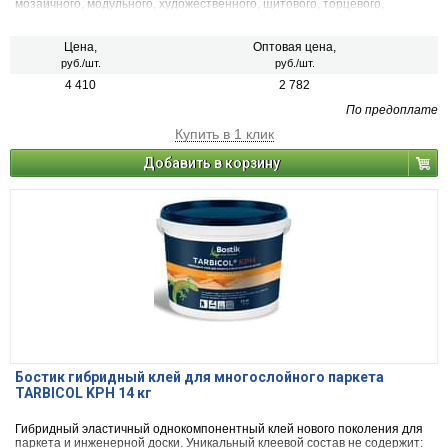
мозаичного, модульного, художественного, щитового, торцевого,
массивной доски пола, паркетной доски) любых размеров и из
практически любых пород древесины к впитывающим и невпитывающим
основаниям. В случае использования очень маслянистых пород
Цена,
Оптовая цена,
древесины (таких как тик, лапачо и др.) рекомендуется производить
руб./шт.
руб./шт.
пробное приклеивание. Клей также применяется для приклеивания
4 410
2 782
резиновых и ПВХ-покрытий к впитывающим и невпитывающим
основаниям. Подходит для укладки напольных покрытий на основания с
По предоплате
системой теплый пол.
Купить в 1 клик
Добавить в корзину
Бостик гибридный клей для многослойного паркета
TARBICOL KPH 14 кг
Гибридный эластичный однокомпонентный клей нового поколения для
паркета и инженерной доски. Уникальный клеевой состав не содержит: