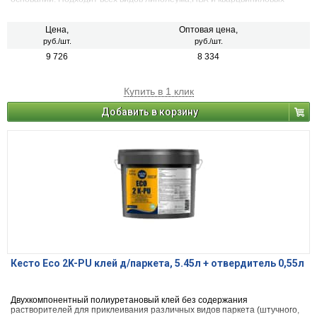
плиток, пробковых плиток на ПВХ основе и ковровых плиток на
различных основах,ковролина и иглопрошивных покрытий, а также
пластмассовых облицовок для стен толщиной более, чем 0,6 мм.
Цена,
Оптовая цена,
руб./шт.
руб./шт.
9 726
8 334
Купить в 1 клик
Добавить в корзину
Кесто Eco 2K-PU клей д/паркета, 5.45л + отвердитель 0,55л
Двухкомпонентный полиуретановый клей без содержания
растворителей для приклеивания различных видов паркета (штучного,