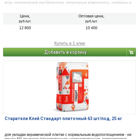
воду, органические растворители, эпоксидные компоненты, силиконы и
изоцианаты. Предназначен для укладки: шпунтованной 2х и 3х-слойной
паркетной/инженерной доски; штучного (в т.ч. покрытого лаком) и
щитового паркета толщиной до 22 мм, мозаичного паркета толщиной до
Цена,
Оптовая цена,
8 мм, укладки паркета на ребро, для приклеивания фанеры, ДСП, OSB,
руб./шт.
руб./шт.
пробковой подложки к подготовленному основанию.
12 800
10 400
Купить в 1 клик
Добавить в корзину
Старатели Клей Стандарт плиточный 63 шт/под, 25 кг
для укладки керамической плитки с нормальным водопоглощением - не