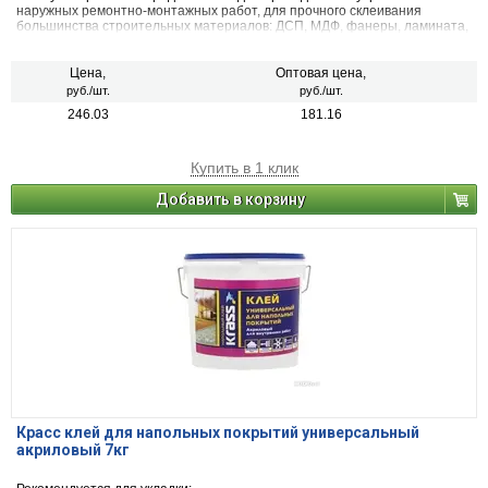
наружных ремонтно-монтажных работ, для прочного склеивания
большинства строительных материалов: ДСП, МДФ, фанеры, ламината,
дерева, паркета, гипсокартона, бетона, керамики, стекла, металла.
Монтаж облицовочных и декоративных изделий на вспененной основе в
том числе из пенополистирола, из синтетических материалов и дерева
Цена,
Оптовая цена,
(кессоны, отделочные плинтуса, планок обрешеточных реек стенных
руб./шт.
руб./шт.
панелей, порогов, розеток, карнизов и т.п.)
246.03
181.16
Купить в 1 клик
Добавить в корзину
Красс клей для напольных покрытий универсальный
акриловый 7кг