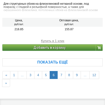
Для структурных обоев на флизелиновой нетканой основе, под
покраску, с гладкой и рельефной поверхностью, а также для
окрашенного флизелина, потолочных обоев на флизелиновой основе
под покраску.
Цена,
Оптовая цена,
руб./шт.
руб./шт.
216.85
155.87
Купить в 1 клик
Добавить в корзину
ПОКАЗАТЬ ЕЩЁ
«
1
...
3
4
5
6
7
8
9
...
12
»