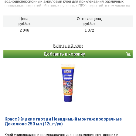
воднодисперсионный акриловый клей для приклеивания различных
напольных покрытий - бытовых рулонных ПВХ покрытий, в том числе на
вспененной основе, ПВХ - плиток, пробковых плиток на ПВХ основе и
ковровых плиток на различных основах, ковролина и иглопрошивных
покрытий к впитывающим влагу поверхностям в сухих и влажных
Цена,
Оптовая цена,
помещениях.
руб./шт.
руб./шт.
2 046
1 372
Купить в 1 клик
Добавить в корзину
Красс Жидкие гвозди Невидимый монтаж прозрачные
Деколюкс 250 мл (12шт/уп)
Клей универсален и предназначен для проведения внутренних и