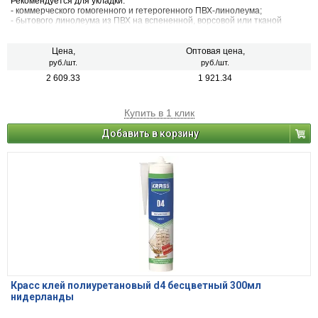
Рекомендуется для укладки:
- коммерческого гомогенного и гетерогенного ПВХ-линолеума;
- бытового линолеума из ПВХ на вспененной, ворсовой или тканой
подоснове;
- ковровых напольных покрытий на тканой или вспененной
гуммированной подоснове.
Цена,
Оптовая цена,
руб./шт.
руб./шт.
2 609.33
1 921.34
Купить в 1 клик
Добавить в корзину
Красс клей полиуретановый d4 бесцветный 300мл
нидерланды