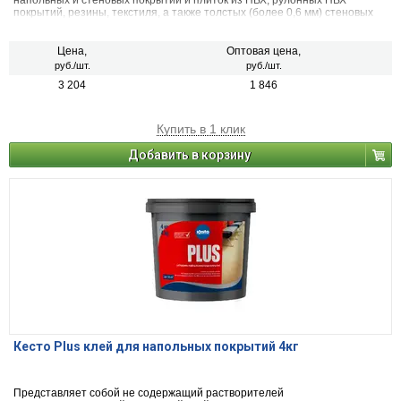
напольных и стеновых покрытий и плиток из ПВХ, рулонных ПВХ
покрытий, резины, текстиля, а также толстых (более 0,6 мм) стеновых
покрытий на впитывающие и невпитывающие основания в сухих и
влажных помещениях.
Цена,
Оптовая цена,
руб./шт.
руб./шт.
3 204
1 846
Купить в 1 клик
Добавить в корзину
Кесто Plus клей для напольных покрытий 4кг
Представляет собой не содержащий растворителей