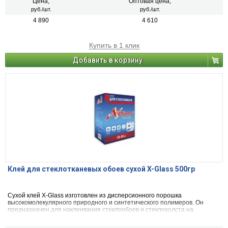
Цена,
Оптовая цена,
руб./шт.
руб./шт.
4 890
4 610
Купить в 1 клик
Добавить в корзину
Клей для стеклотканевых обоев сухой X-Glass 500гр
Сухой клей X­-Glass изготовлен из дисперсионного порошка
высокомолекулярного природного и синтетического полимеров. Он
предназначен для наклеивания стеклообоев и стеклохолста на
бетонные, оштукатуренные, деревянные и другие неметаллические
поверхности.